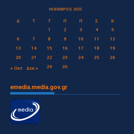
ΝΟΈΜΒΡΙΟΣ 2023
Δ
Τ
Τ
Π
Π
Σ
Κ
1
2
3
4
5
6
7
8
9
10
11
12
13
14
15
16
17
18
19
20
21
22
23
24
25
26
27
28
29
30
« Οκτ
Δεκ »
emedia.media.gov.gr