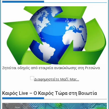
Ζητείται οδηγός από εταιρεία ανακύκλωσης στη Ριτσώνα
Καιρός Live – Ο Καιρός Τώρα στη Βοιωτία