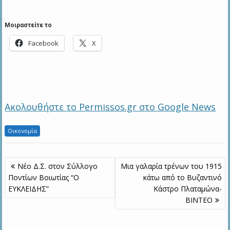
Μοιραστείτε το
Facebook
X
Ακολουθήστε το Permissos.gr στο Google News
Οικονομία
Πλοήγηση
Νέο Δ.Σ. στον Σύλλογο
Μια γαλαρία τρένων του 1915
άρθρων
Ποντίων Βοιωτίας “Ο
κάτω από το Βυζαντινό
ΕΥΚΛΕΙΔΗΣ”
Κάστρο Πλαταμώνα-
BINTEO