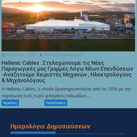
29 Ιουνίου, 2026
Permissos Newsroom
Hellenic Cables : Στελεχώνουμε τις Νέες
Παραγωγικές μας Γραμμές Λόγω Νέων Επενδύσεων
-Αναζητούμε Χειριστές Μηχανών , Ηλεκτρολόγους
& Μηχανολόγους
Η Hellenic Cables, η οποία δραστηριοποιείται από το 1950 με την
παραγωγή ενός ευρύ φάσματος καλωδίων,...
Αγγελιες
Εκδηλώσεις
Ημερολόγιο Δημοσιεύσεων