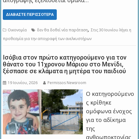
απογραφής εξελίσσεται ομαλά…
ΔΙΑΒΆΣΤΕ ΠΕΡΙΣΣΌΤΕΡΑ
,
Οικονομία
δεν θα δοθεί νέα παράταση
Στις 30 Ιουνίου λήγει η
προθεσμία για την απογραφή των ανελκυστήρων
Ισόβια στον πρώτο κατηγορούμενο για τον
θάνατο του 11χρονου Μάριου στο Μενίδι,
ξέσπασε σε κλάματα η μητέρα του παιδιού
19 Ιουνίου, 2026
Permissos Newsroom
Ο κατηγορούμενο
ς κρίθηκε
ομόφωνα ένοχος
για το αδίκημα
της
ανθρωποκτονίας