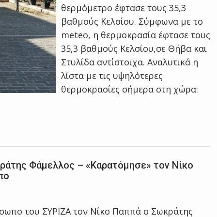
θερμόμετρο έφτασε τους 35,3
βαθμούς Κελσίου. Σύμφωνα με το
meteo, η θερμοκρασία έφτασε τους
35,3 βαθμούς Κελσίου,σε Θήβα και
Στυλίδα αντίστοιχα. Αναλυτικά η
λίστα με τις υψηλότερες
θερμοκρασίες σήμερα στη χώρα:
κράτης Φάμελλος – «Καρατόμησε» τον Νίκο
πο
σωπο του ΣΥΡΙΖΑ τον Νίκο Παππά ο Σωκράτης