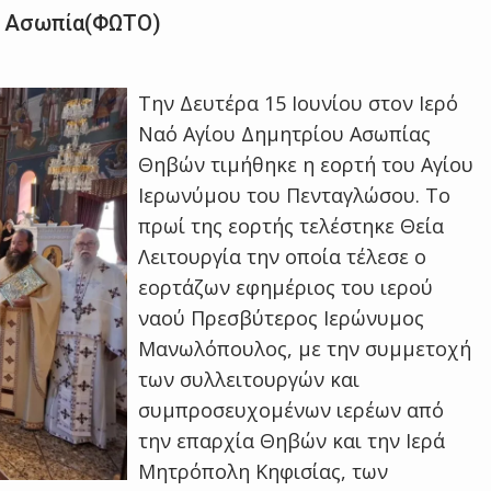
ν Ασωπία(ΦΩΤΟ)
Την Δευτέρα 15 Ιουνίου στον Ιερό
Ναό Αγίου Δημητρίου Ασωπίας
Θηβών τιμήθηκε η εορτή του Αγίου
Ιερωνύμου του Πενταγλώσου. Το
πρωί της εορτής τελέστηκε Θεία
Λειτουργία την οποία τέλεσε ο
εορτάζων εφημέριος του ιερού
ναού Πρεσβύτερος Ιερώνυμος
Μανωλόπουλος, με την συμμετοχή
των συλλειτουργών και
συμπροσευχομένων ιερέων από
την επαρχία Θηβών και την Ιερά
Μητρόπολη Κηφισίας, των