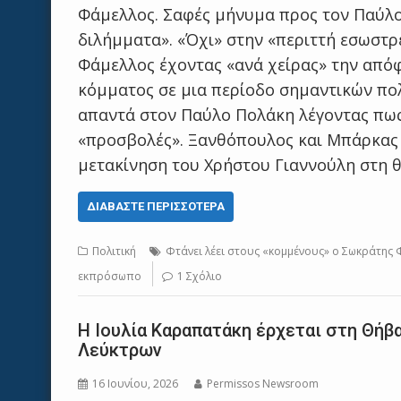
Φάμελλος. Σαφές μήνυμα προς τον Παύλο 
διλήμματα». «Όχι» στην «περιττή εσωστρ
Φάμελλος έχοντας «ανά χείρας» την απόφ
κόμματος σε μια περίοδο σημαντικών πολι
απαντά στον Παύλο Πολάκη λέγοντας πως 
«προσβολές». Ξανθόπουλος και Μπάρκας 
μετακίνηση του Χρήστου Γιαννούλη στη 
ΔΙΑΒΆΣΤΕ ΠΕΡΙΣΣΌΤΕΡΑ
Πολιτική
Φτάνει λέει στους «κομμένους» ο Σωκράτης
εκπρόσωπο
1 Σχόλιο
Η Ιουλία Καραπατάκη έρχεται στη Θήβ
Λεύκτρων
16 Ιουνίου, 2026
Permissos Newsroom