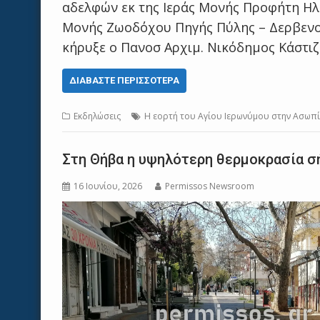
αδελφών εκ της Ιεράς Μονής Προφήτη Ηλί
Μονής Ζωοδόχου Πηγής Πύλης – Δερβενο
κήρυξε ο Πανοσ Αρχιμ. Νικόδημος Κάστιζ
ΔΙΑΒΆΣΤΕ ΠΕΡΙΣΣΌΤΕΡΑ
Εκδηλώσεις
Η εορτή του Αγίου Ιερωνύμου στην Ασωπ
Στη Θήβα η υψηλότερη θερμοκρασία σ
16 Ιουνίου, 2026
Permissos Newsroom