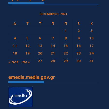
ΔΕΚΈΜΒΡΙΟΣ 2023
Δ
Τ
Τ
Π
Π
Σ
Κ
1
2
3
4
5
6
7
8
9
10
11
12
13
14
15
16
17
18
19
20
21
22
23
24
25
26
27
28
29
30
31
« Νοέ
Ιαν »
emedia.media.gov.gr