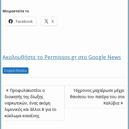
Μοιραστείτε το
Facebook
X
Ακολουθήστε το Permissos.gr στο Google News
Στερεά Ελλάδα
Πλοήγηση
Προφυλακιστέοι ο
16χρονος μαχαίρωσε μέχρι
άρθρων
διοικητής της δίωξης
θανάτου τον πατέρα του στα
ναρκωτικών, ένας ακόμη
Καλύβια
λιμενικός και άλλοι 8 για το
κύκλωμα κοκαΐνης