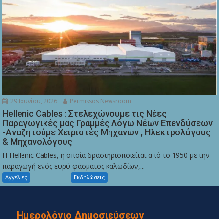
29 Ιουνίου, 2026
Permissos Newsroom
Hellenic Cables : Στελεχώνουμε τις Νέες
Παραγωγικές μας Γραμμές Λόγω Νέων Επενδύσεων
-Αναζητούμε Χειριστές Μηχανών , Ηλεκτρολόγους
& Μηχανολόγους
Η Hellenic Cables, η οποία δραστηριοποιείται από το 1950 με την
παραγωγή ενός ευρύ φάσματος καλωδίων,...
Αγγελιες
Εκδηλώσεις
Ημερολόγιο Δημοσιεύσεων