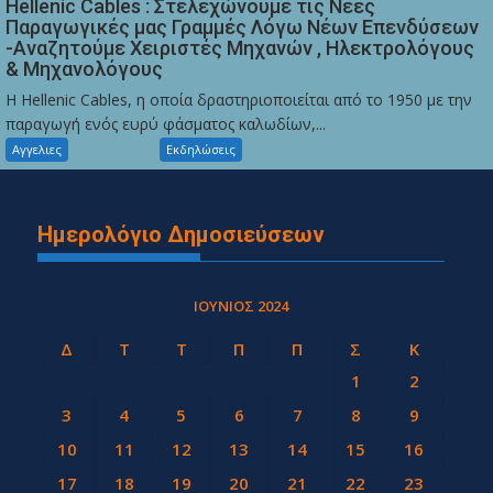
Hellenic Cables : Στελεχώνουμε τις Νέες
Παραγωγικές μας Γραμμές Λόγω Νέων Επενδύσεων
-Αναζητούμε Χειριστές Μηχανών , Ηλεκτρολόγους
& Μηχανολόγους
Η Hellenic Cables, η οποία δραστηριοποιείται από το 1950 με την
παραγωγή ενός ευρύ φάσματος καλωδίων,...
Αγγελιες
Εκδηλώσεις
Ημερολόγιο Δημοσιεύσεων
ΙΟΎΝΙΟΣ 2024
Δ
Τ
Τ
Π
Π
Σ
Κ
1
2
3
4
5
6
7
8
9
10
11
12
13
14
15
16
17
18
19
20
21
22
23