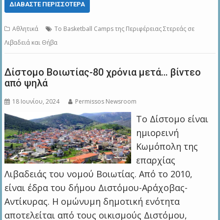
ΔΙΑΒΆΣΤΕ ΠΕΡΙΣΣΌΤΕΡΑ
Αθλητικά
Το Basketball Camps της Περιφέρειας Στερεάς σε
Λιβαδειά και Θήβα
Δίστομο Βοιωτίας-80 χρόνια μετά… βίντεο
από ψηλά
18 Ιουνίου, 2024
Permissos Newsroom
Το Δίστομο είναι
ημιορεινή
Κωμόπολη της
επαρχίας
Λιβαδειάς του νομού Βοιωτίας. Από το 2010,
είναι έδρα του δήμου Διστόμου-Αράχοβας-
Αντίκυρας. Η ομώνυμη δημοτική ενότητα
αποτελείται από τους οικισμούς Διστόμου,