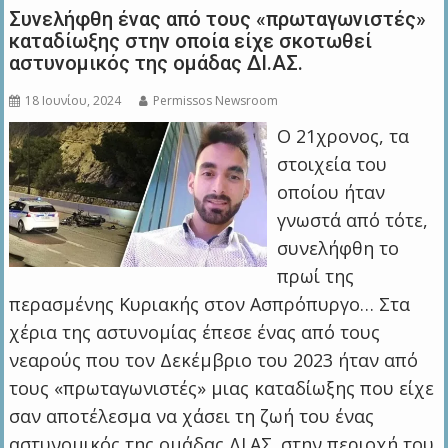
Συνελήφθη ένας από τους «πρωταγωνιστές»
καταδίωξης στην οποία είχε σκοτωθεί
αστυνομικός της ομάδας ΔΙ.ΑΣ.
18 Ιουνίου, 2024
Permissos Newsroom
Ο 21χρονος, τα
στοιχεία του
οποίου ήταν
γνωστά από τότε,
συνελήφθη το
πρωί της
περασμένης Κυριακής στον Ασπρόπυργο… Στα
χέρια της αστυνομίας έπεσε ένας από τους
νεαρούς που τον Δεκέμβριο του 2023 ήταν από
τους «πρωταγωνιστές» μιας καταδίωξης που είχε
σαν αποτέλεσμα να χάσει τη ζωή του ένας
αστυνομικός της ομάδας ΔΙ.ΑΣ. στην περιοχή του