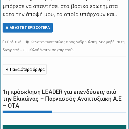
μπόρεσε να απαντήσει στα βασικά ερωτήματα
κατά την άποψή μου, τα οποία υπάρχουν και…
ΔΙΑΒΆΣΤΕ ΠΕΡΙΣΣΌΤΕΡΑ
Πολιτική
Κωνσταντινόπουλος προς Ανδρουλάκη: Δεν φοβάμαι τη
διαγραφή – Οι μελλοθάνατοι σε χαιρετούν
Πλοήγηση
Παλαιότερα άρθρα
άρθρων
1η πρόσκληση LEADER για επενδύσεις από
την Ελικώνας – Παρνασσός Αναπτυξιακή Α.Ε
– ΟΤΑ