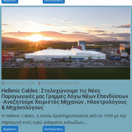
Αγγελιες
Εκδηλώσεις
29 Ιουνίου, 2026
Permissos Newsroom
Hellenic Cables : Στελεχώνουμε τις Νέες
Παραγωγικές μας Γραμμές Λόγω Νέων Επενδύσεων
-Αναζητούμε Χειριστές Μηχανών , Ηλεκτρολόγους
& Μηχανολόγους
Η Hellenic Cables, η οποία δραστηριοποιείται από το 1950 με την
παραγωγή ενός ευρύ φάσματος καλωδίων,...
Αγγελιες
Εκδηλώσεις