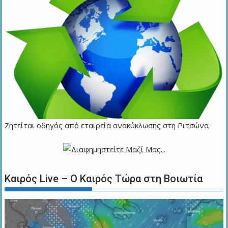
Ζητείται οδηγός από εταιρεία ανακύκλωσης στη Ριτσώνα
Καιρός Live – Ο Καιρός Τώρα στη Βοιωτία