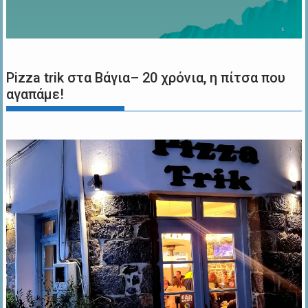
Pizza trik στα Βάγια– 20 χρόνια, η πίτσα που
αγαπάμε!