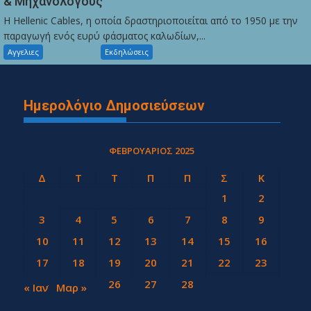
& Μηχανολόγους
Η Hellenic Cables, η οποία δραστηριοποιείται από το 1950 με την
παραγωγή ενός ευρύ φάσματος καλωδίων,...
Αγγελιες
Εκδηλώσεις
Ημερολόγιο Δημοσιεύσεων
ΦΕΒΡΟΥΆΡΙΟΣ 2025
Δ
Τ
Τ
Π
Π
Σ
Κ
1
2
3
4
5
6
7
8
9
10
11
12
13
14
15
16
17
18
19
20
21
22
23
24
25
26
27
28
« Ιαν
Μαρ »