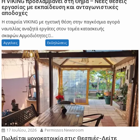
Η VIKING προσλαμβάνει στη Θήβα – Νέες θέσεις
εργασίας με εκπαίδευση και ανταγωνιστικές
αποδοχές
Η εταιρεία VIKING με ηγετική θέση στην παγκόσμια αγορά
ναυτιλίας αναζητά εργάτες στον τομέα κατασκευής
σκαφών.Αρμοδιότητες:...
Αγγελιες
Εκδηλώσεις
17 Ιουλίου, 2026
Permissos Newsroom
Πωλείται μονοκατοικία στις Θεσπιές-Δείτε