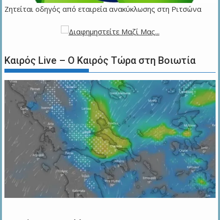
Ζητείται οδηγός από εταιρεία ανακύκλωσης στη Ριτσώνα
Καιρός Live – Ο Καιρός Τώρα στη Βοιωτία