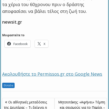
τα χέρια του 60χρονου πριν ο δράστης
αποφασίσει να βάλει τέλος στη ζωή του.
newsit.gr
Μοιραστείτε το
Facebook
X
Ακολουθήστε το Permissos.gr στο Google News
Ελλάδα
Πλοήγηση
Οι αθλητικές μεταδόσεις
Μητσοτάκης: «Αφήνει» Τέμπη
άρθρων
της Δευτέρας – Τι δείχνει η
και σεισμούς για το Παρίσι –