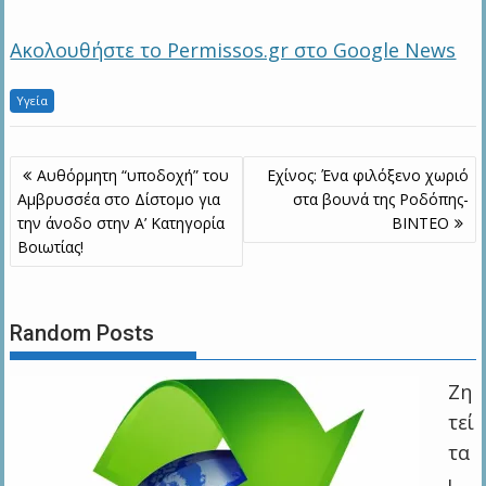
Ακολουθήστε το Permissos.gr στο Google News
Υγεία
Πλοήγηση
Αυθόρμητη “υποδοχή” του
Εχίνος: Ένα φιλόξενο χωριό
άρθρων
Αμβρυσσέα στο Δίστομο για
στα βουνά της Ροδόπης-
την άνοδο στην Α’ Κατηγορία
BINTEO
Βοιωτίας!
Random Posts
Ζη
τεί
τα
ι