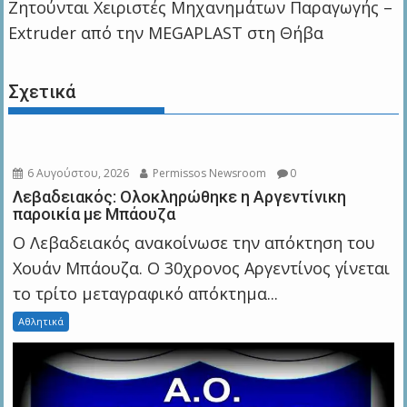
Zητούνται Χειριστές Μηχανημάτων Παραγωγής –
Extruder από την MEGAPLAST στη Θήβα
Σχετικά
6 Αυγούστου, 2026
Permissos Newsroom
0
Λεβαδειακός: Ολοκληρώθηκε η Αργεντίνικη
παροικία με Μπάουζα
Ο Λεβαδειακός ανακοίνωσε την απόκτηση του
Χουάν Μπάουζα. Ο 30χρονος Αργεντίνος γίνεται
το τρίτο μεταγραφικό απόκτημα...
Αθλητικά