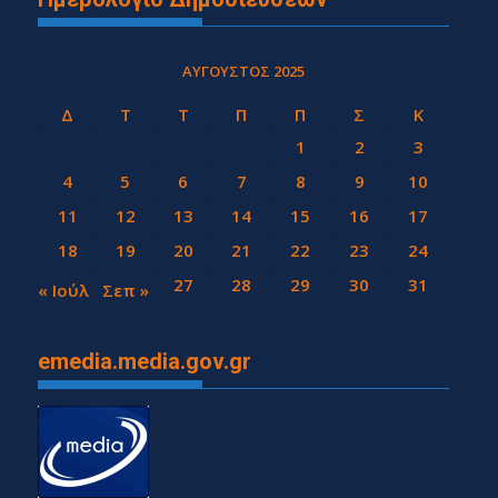
ΑΎΓΟΥΣΤΟΣ 2025
Δ
Τ
Τ
Π
Π
Σ
Κ
1
2
3
4
5
6
7
8
9
10
11
12
13
14
15
16
17
18
19
20
21
22
23
24
25
26
27
28
29
30
31
« Ιούλ
Σεπ »
emedia.media.gov.gr