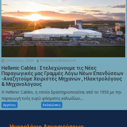
29 Ιουνίου, 2026
Permissos Newsroom
Hellenic Cables : Στελεχώνουμε τις Νέες
Παραγωγικές μας Γραμμές Λόγω Νέων Επενδύσεων
-Αναζητούμε Χειριστές Μηχανών , Ηλεκτρολόγους
& Μηχανολόγους
Η Hellenic Cables, η οποία δραστηριοποιείται από το 1950 με την
παραγωγή ενός ευρύ φάσματος καλωδίων,...
Αγγελιες
Εκδηλώσεις
Ημερολόγιο Δημοσιεύσεων