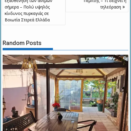
εξασθένηση των ανέμων
Πέμπτης – Τι δείχνει η
σήμερα – Πολύ υψηλός
τηλεόραση
κίνδυνος πυρκαγιάς σε
Boιωτία Στερεά Ελλάδα
Random Posts