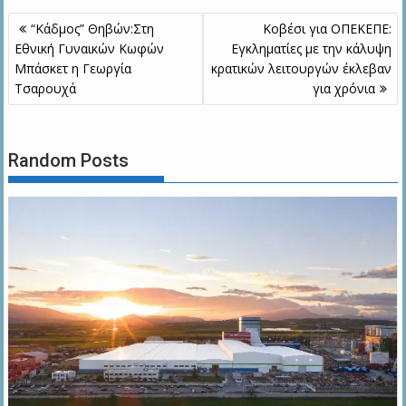
Πλοήγηση
“Κάδμος” Θηβών:Στη
Κοβέσι για ΟΠΕΚΕΠΕ:
άρθρων
Εθνική Γυναικών Κωφών
Εγκληματίες με την κάλυψη
Μπάσκετ η Γεωργία
κρατικών λειτουργών έκλεβαν
Τσαρουχά
για χρόνια
Random Posts