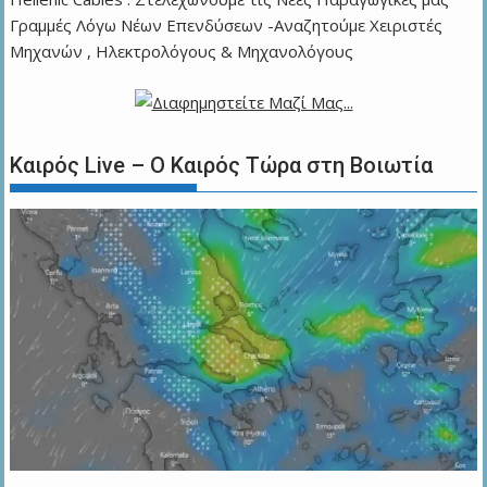
Γραμμές Λόγω Νέων Επενδύσεων -Αναζητούμε Χειριστές
Μηχανών , Ηλεκτρολόγους & Μηχανολόγους
Καιρός Live – Ο Καιρός Τώρα στη Βοιωτία