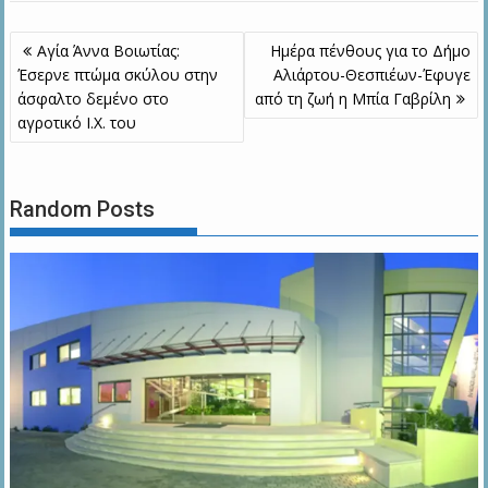
Πλοήγηση
Αγία Άννα Βοιωτίας:
Ημέρα πένθους για το Δήμο
άρθρων
Έσερνε πτώμα σκύλου στην
Αλιάρτου-Θεσπιέων-Έφυγε
άσφαλτο δεμένο στο
από τη ζωή η Μπία Γαβρίλη
αγροτικό Ι.Χ. του
Random Posts