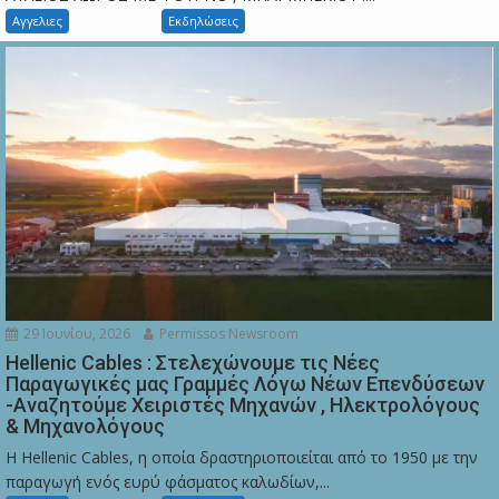
Αγγελιες
Εκδηλώσεις
29 Ιουνίου, 2026
Permissos Newsroom
Hellenic Cables : Στελεχώνουμε τις Νέες
Παραγωγικές μας Γραμμές Λόγω Νέων Επενδύσεων
-Αναζητούμε Χειριστές Μηχανών , Ηλεκτρολόγους
& Μηχανολόγους
Η Hellenic Cables, η οποία δραστηριοποιείται από το 1950 με την
παραγωγή ενός ευρύ φάσματος καλωδίων,...