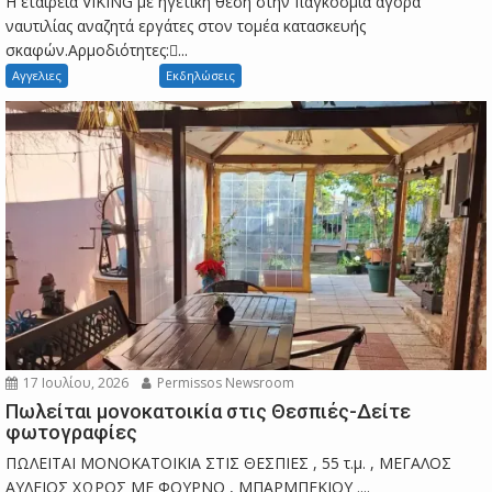
Η εταιρεία VIKING με ηγετική θέση στην παγκόσμια αγορά
ναυτιλίας αναζητά εργάτες στον τομέα κατασκευής
σκαφών.Αρμοδιότητες:...
Αγγελιες
Εκδηλώσεις
17 Ιουλίου, 2026
Permissos Newsroom
Πωλείται μονοκατοικία στις Θεσπιές-Δείτε
φωτογραφίες
ΠΩΛΕΙΤΑΙ ΜΟΝΟΚΑΤΟΙΚΙΑ ΣΤΙΣ ΘΕΣΠΙΕΣ , 55 τ.μ. , ΜΕΓΑΛΟΣ
ΑΥΛΕΙΟΣ ΧΩΡΟΣ ΜΕ ΦΟΥΡΝΟ , ΜΠΑΡΜΠΕΚΙΟΥ ....