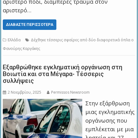
αριστερό πόδι, διαμπερές τραύμα στον
αριστερό…
ΔΙΑΒΆΣΤΕ ΠΕΡΙΣΣΌΤΕΡΑ
Ελλάδα
Δέχθηκε τέσσερις σφαίρες από δύο διαφορετικά όπλα ο
Φανούρης Καργάκης
Εξαρθρώθηκε εγκληματική οργάνωση στη
Βοιωτία και στα Μέγαρα- Τέσσερις
συλλήψεις
2 Νοεμβρίου, 2025
Permissos Newsroom
Στην εξάρθρωση
μιας εγκληματικής
οργάνωσης που
εμπλέκεται με μια
ληστεία και 27