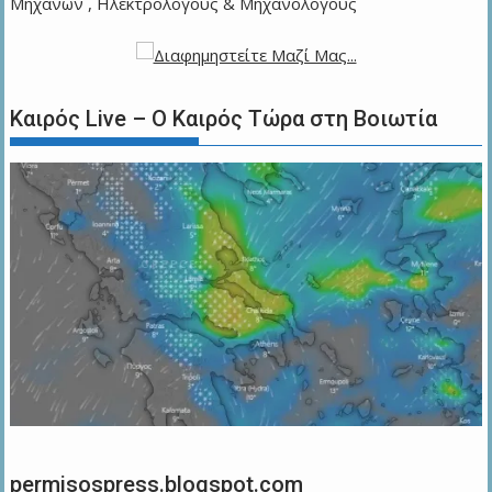
Μηχανών , Ηλεκτρολόγους & Μηχανολόγους
Καιρός Live – Ο Καιρός Τώρα στη Βοιωτία
permisospress.blogspot.com