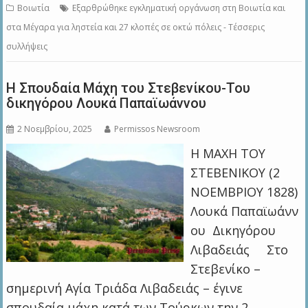
Βοιωτία
Εξαρθρώθηκε εγκληματική οργάνωση στη Βοιωτία και
στα Μέγαρα για ληστεία και 27 κλοπές σε οκτώ πόλεις - Τέσσερις
συλλήψεις
Η Σπουδαία Μάχη του Στεβενίκου-Του
δικηγόρου Λουκά Παπαϊωάννου
2 Νοεμβρίου, 2025
Permissos Newsroom
Η ΜΑΧΗ ΤΟΥ
ΣΤΕΒΕΝΙΚΟΥ (2
ΝΟΕΜΒΡΙΟΥ 1828)
Λουκά Παπαϊωάνν
ου Δικηγόρου
Λιβαδειάς Στο
Στεβενίκο –
σημερινή Αγία Τριάδα Λιβαδειάς – έγινε
σπουδαία μάχη κατά των Τούρκων την 2