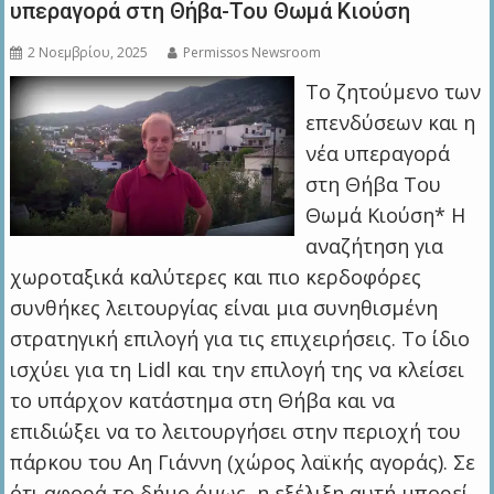
υπεραγορά στη Θήβα-Του Θωμά Κιούση
2 Νοεμβρίου, 2025
Permissos Newsroom
Το ζητούμενο των
επενδύσεων και η
νέα υπεραγορά
στη Θήβα Του
Θωμά Κιούση* Η
αναζήτηση για
χωροταξικά καλύτερες και πιο κερδοφόρες
συνθήκες λειτουργίας είναι μια συνηθισμένη
στρατηγική επιλογή για τις επιχειρήσεις. Το ίδιο
ισχύει για τη Lidl και την επιλογή της να κλείσει
το υπάρχον κατάστημα στη Θήβα και να
επιδιώξει να το λειτουργήσει στην περιοχή του
πάρκου του Αη Γιάννη (χώρος λαϊκής αγοράς). Σε
ότι αφορά το δήμο όμως, η εξέλιξη αυτή μπορεί