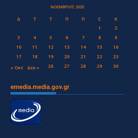
ΝΟΈΜΒΡΙΟΣ 2025
Δ
Τ
Τ
Π
Π
Σ
Κ
1
2
3
4
5
6
7
8
9
10
11
12
13
14
15
16
17
18
19
20
21
22
23
24
25
26
27
28
29
30
« Οκτ
Δεκ »
emedia.media.gov.gr