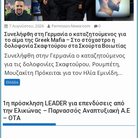
7 Αυγούστου, 2026
Permissos Newsroom
0
Συνελήφθη στη Γερμανία ο καταζητούμενος για
το αίμα της Greek Mafia – Στο στόχαστρο η
δολοφονία Σκαφτούρου στα Σκούρτα Βοιωτίας
Συνελήφθη στην Γερμανία ο καταζητούμενος
για τις δολοφονίες Σκαφτούρου, Ρουμπέτη,
Μουζακίτη Πρόκειται για τον Ηλία Εμινίδη,...
Ελλάδα
1η πρόσκληση LEADER για επενδύσεις από
την Ελικώνας – Παρνασσός Αναπτυξιακή Α.Ε
– ΟΤΑ