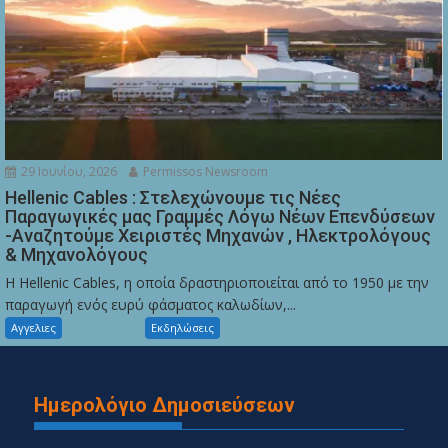
29 Ιουνίου, 2026
Permissos Newsroom
Hellenic Cables : Στελεχώνουμε τις Νέες
Παραγωγικές μας Γραμμές Λόγω Νέων Επενδύσεων
-Αναζητούμε Χειριστές Μηχανών , Ηλεκτρολόγους
& Μηχανολόγους
Η Hellenic Cables, η οποία δραστηριοποιείται από το 1950 με την
παραγωγή ενός ευρύ φάσματος καλωδίων,...
Αγγελιες
Εκδηλώσεις
Ημερολόγιο Δημοσιεύσεων