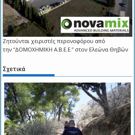
Ζητούνται χειριστές περονοφόρου από
την “ΔΟΜΟΧΗΜΙΚΗ Α.Β.Ε.Ε.” στον Ελεώνα Θηβών
Σχετικά