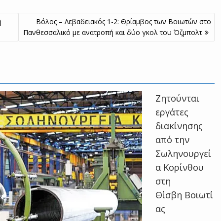
ή
Βόλος – Λεβαδειακός 1-2: Θρίαμβος των Βοιωτών στο
Πανθεσσαλικό με ανατροπή και δύο γκολ του Όζμπολτ
Ζητούνται
εργάτες
διακίνησης
από την
Σωληνουργεί
α Κορίνθου
στη
Θίσβη Βοιωτί
ας