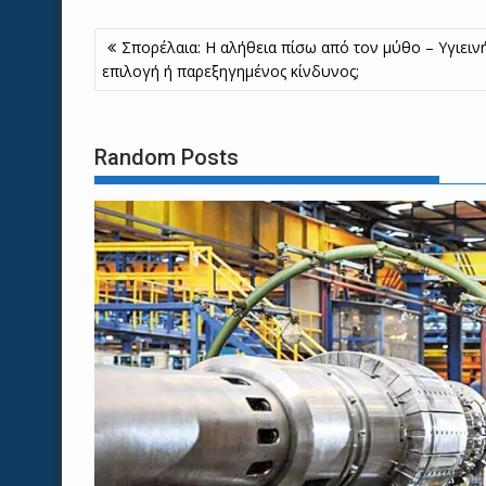
Πλοήγηση
Σπορέλαια: Η αλήθεια πίσω από τον μύθο – Yγιειν
άρθρων
επιλογή ή παρεξηγημένος κίνδυνος;
Random Posts