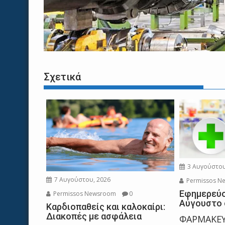
Σχετικά
3 Αυγούστου
7 Αυγούστου, 2026
Permissos N
Εφημερεύο
Permissos Newsroom
0
Αύγουστο 
Καρδιοπαθείς και καλοκαίρι:
Διακοπές με ασφάλεια
ΦΑΡΜΑΚΕΥ