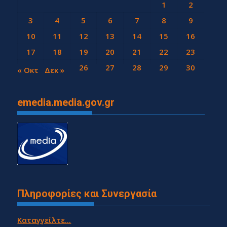
1
2
3
4
5
6
7
8
9
10
11
12
13
14
15
16
17
18
19
20
21
22
23
24
25
26
27
28
29
30
« Οκτ
Δεκ »
emedia.media.gov.gr
Πληροφορίες και Συνεργασία
Καταγγείλτε...