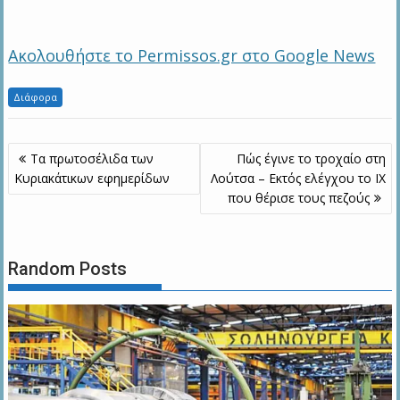
Ακολουθήστε το Permissos.gr στο Google News
Διάφορα
Πλοήγηση
Τα πρωτοσέλιδα των
Πώς έγινε το τροχαίο στη
άρθρων
Kυριακάτικων εφημερίδων
Λούτσα – Εκτός ελέγχου το ΙΧ
που θέρισε τους πεζούς
Random Posts