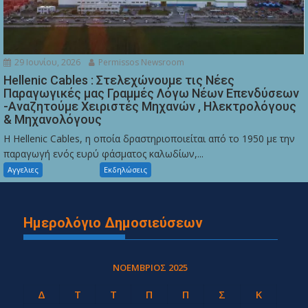
29 Ιουνίου, 2026
Permissos Newsroom
Hellenic Cables : Στελεχώνουμε τις Νέες
Παραγωγικές μας Γραμμές Λόγω Νέων Επενδύσεων
-Αναζητούμε Χειριστές Μηχανών , Ηλεκτρολόγους
& Μηχανολόγους
Η Hellenic Cables, η οποία δραστηριοποιείται από το 1950 με την
παραγωγή ενός ευρύ φάσματος καλωδίων,...
Αγγελιες
Εκδηλώσεις
Ημερολόγιο Δημοσιεύσεων
ΝΟΈΜΒΡΙΟΣ 2025
Δ
Τ
Τ
Π
Π
Σ
Κ