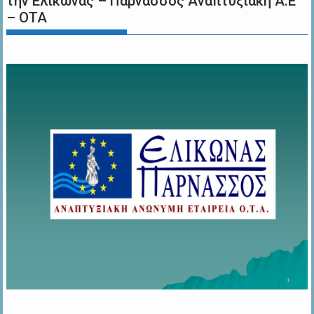
την Ελικώνας – Παρνασσός Αναπτυξιακή Α.Ε
– ΟΤΑ