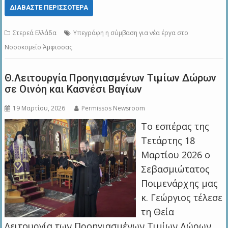
ΔΙΑΒΆΣΤΕ ΠΕΡΙΣΣΌΤΕΡΑ
Στερεά Ελλάδα
Υπεγράφη η σύμβαση για νέα έργα στο
Νοσοκομείο Άμφισσας
Θ.Λειτουργία Προηγιασμένων Τιμίων Δώρων
σε Οινόη και Kασνέσι Βαγίων
19 Μαρτίου, 2026
Permissos Newsroom
Το εσπέρας της
Τετάρτης 18
Μαρτίου 2026 ο
Σεβασμιώτατος
Ποιμενάρχης μας
κ. Γεώργιος τέλεσε
τη Θεία
Λειτουργία των Προηγιασμένων Τιμίων Δώρων