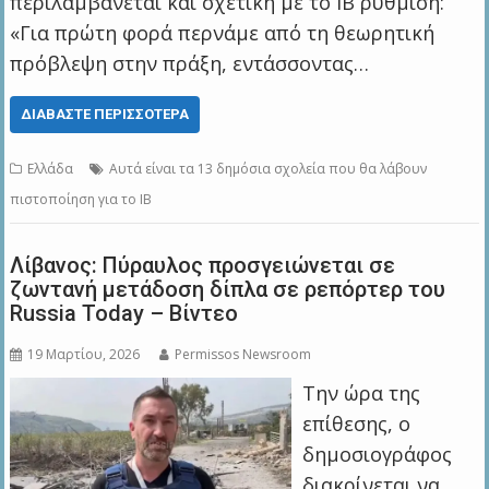
περιλαμβάνεται και σχετική με το ΙΒ ρύθμιση:
«Για πρώτη φορά περνάμε από τη θεωρητική
πρόβλεψη στην πράξη, εντάσσοντας…
ΔΙΑΒΆΣΤΕ ΠΕΡΙΣΣΌΤΕΡΑ
Ελλάδα
Αυτά είναι τα 13 δημόσια σχολεία που θα λάβουν
πιστοποίηση για το IB
Λίβανος: Πύραυλος προσγειώνεται σε
ζωντανή μετάδοση δίπλα σε ρεπόρτερ του
Russia Today – Βίντεο
19 Μαρτίου, 2026
Permissos Newsroom
Την ώρα της
επίθεσης, ο
δημοσιογράφος
διακρίνεται να