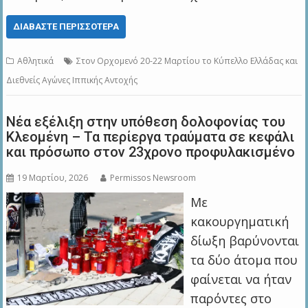
ΔΙΑΒΆΣΤΕ ΠΕΡΙΣΣΌΤΕΡΑ
Αθλητικά
Στον Ορχομενό 20-22 Μαρτίου το Κύπελλο Ελλάδας και
Διεθνείς Αγώνες Ιππικής Αντοχής
Νέα εξέλιξη στην υπόθεση δολοφονίας του
Κλεομένη – Τα περίεργα τραύματα σε κεφάλι
και πρόσωπο στον 23χρονο προφυλακισμένο
19 Μαρτίου, 2026
Permissos Newsroom
Με
κακουργηματική
δίωξη βαρύνονται
τα δύο άτομα που
φαίνεται να ήταν
παρόντες στο