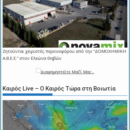
Ζητούνται χειριστές περονοφόρου από την “ΔΟΜΟΧΗΜΙΚΗ
Α.Β.Ε.Ε.” στον Ελεώνα Θηβών
Καιρός Live – Ο Καιρός Τώρα στη Βοιωτία