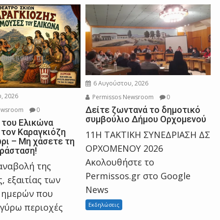
6 Αυγούστου, 2026
, 2026
Permissos Newsroom
0
Δείτε ζωντανά το δημοτικό
ewsroom
0
συμβούλιο Δήμου Ορχομενού
 του Ελικώνα
 τον Καραγκιόζη
11Η ΤΑΚΤΙΚΗ ΣΥΝΕΔΡΙΑΣΗ ΔΣ
ρι – Μη χάσετε τη
ΟΡΧΟΜΕΝΟΥ 2026
ράσταση!
Ακολουθήστε το
αναβολή της
Permissos.gr στο Google
, εξαιτίας των
News
 ημερών που
Εκδηλώσεις
 γύρω περιοχές