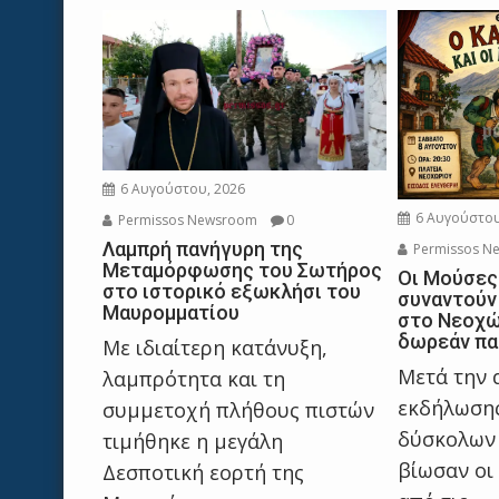
6 Αυγούστου, 2026
6 Αυγούστου
Permissos Newsroom
0
Λαμπρή πανήγυρη της
Permissos N
Μεταμόρφωσης του Σωτήρος
Οι Μούσες
στο ιστορικό εξωκλήσι του
συναντούν
Μαυρομματίου
στο Νεοχώ
δωρεάν πα
Με ιδιαίτερη κατάνυξη,
Μετά την 
λαμπρότητα και τη
εκδήλωσης
συμμετοχή πλήθους πιστών
δύσκολων
τιμήθηκε η μεγάλη
βίωσαν οι
Δεσποτική εορτή της