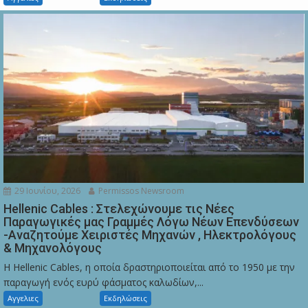
29 Ιουνίου, 2026
Permissos Newsroom
Hellenic Cables : Στελεχώνουμε τις Νέες
Παραγωγικές μας Γραμμές Λόγω Νέων Επενδύσεων
-Αναζητούμε Χειριστές Μηχανών , Ηλεκτρολόγους
& Μηχανολόγους
Η Hellenic Cables, η οποία δραστηριοποιείται από το 1950 με την
παραγωγή ενός ευρύ φάσματος καλωδίων,...
Αγγελιες
Εκδηλώσεις