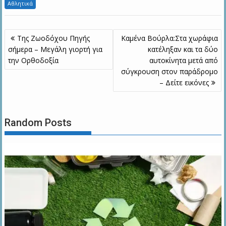
Αθλητικά
Πλοήγηση
Της Ζωοδόχου Πηγής
Καμένα Βούρλα:Στα χωράφια
άρθρων
σήμερα – Μεγάλη γιορτή για
κατέληξαν και τα δύο
την Ορθοδοξία
αυτοκίνητα μετά από
σύγκρουση στον παράδρομο
– Δείτε εικόνες
Random Posts