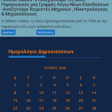
Παραγωγικές μας Γραμμές Λόγω Νέων Επενδύσεων
-Αναζητούμε Χειριστές Μηχανών , Ηλεκτρολόγους
& Μηχανολόγους
Η Hellenic Cables, η οποία δραστηριοποιείται από το 1950 με την
παραγωγή ενός ευρύ φάσματος καλωδίων,...
Αγγελιες
Εκδηλώσεις
Ημερολόγιο Δημοσιεύσεων
ΙΟΎΝΙΟΣ 2026
Δ
Τ
Τ
Π
Π
Σ
Κ
1
2
3
4
5
6
7
8
9
10
11
12
13
14
15
16
17
18
19
20
21
22
23
24
25
26
27
28