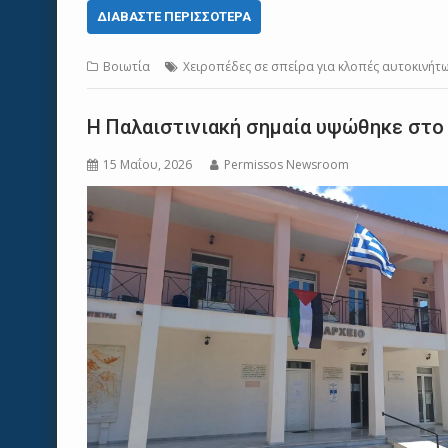
ΔΙΑΒΆΣΤΕ ΠΕΡΙΣΣΌΤΕΡΑ
Βοιωτία
Χειροπέδες σε σπείρα για κλοπές αυτοκινήτων
Η Παλαιστινιακή σημαία υψώθηκε στο
15 Μαΐου, 2026
Permissos Newsroom