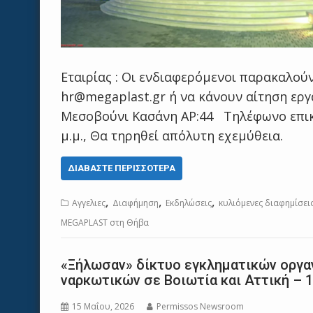
Εταιρίας : Οι ενδιαφερόμενοι παρακαλούν
hr@megaplast.gr ή να κάνουν αίτηση εργ
Μεσοβούνι Κασάνη ΑΡ:44 Τηλέφωνο επικο
μ.μ., Θα τηρηθεί απόλυτη εχεμύθεια.
ΔΙΑΒΆΣΤΕ ΠΕΡΙΣΣΌΤΕΡΑ
,
,
,
Αγγελιες
Διαφήμηση
Εκδηλώσεις
κυλιόμενες διαφημίσει
MEGAPLAST στη Θήβα
«Ξήλωσαν» δίκτυο εγκληματικών οργα
ναρκωτικών σε Βοιωτία και Αττική – 
15 Μαΐου, 2026
Permissos Newsroom