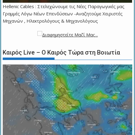
Hellenic Cables : Στελεχώνουμε τις Νέες Παραγωγικές μας
Γραμμές Λόγω Νέων Επενδύσεων -Αναζητούμε Χειριστές
Μηχανών , Ηλεκτρολόγους & Μηχανολόγους
Καιρός Live – Ο Καιρός Τώρα στη Βοιωτία