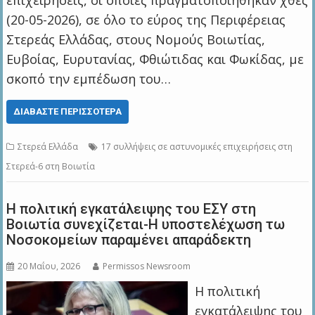
επιχειρήσεις, οι οποίες πραγματοποιήθηκαν χθες
(20-05-2026), σε όλο το εύρος της Περιφέρειας
Στερεάς Ελλάδας, στους Νομούς Βοιωτίας,
Ευβοίας, Ευρυτανίας, Φθιώτιδας και Φωκίδας, με
σκοπό την εμπέδωση του…
ΔΙΑΒΆΣΤΕ ΠΕΡΙΣΣΌΤΕΡΑ
Στερεά Ελλάδα
17 συλλήψεις σε αστυνομικές επιχειρήσεις στη
Στερεά-6 στη Βοιωτία
Η πολιτική εγκατάλειψης του ΕΣΥ στη
Βοιωτία συνεχίζεται-H υποστελέχωση τω
Νοσοκομείων παραμένει απαράδεκτη
20 Μαΐου, 2026
Permissos Newsroom
Η πολιτική
εγκατάλειψης του