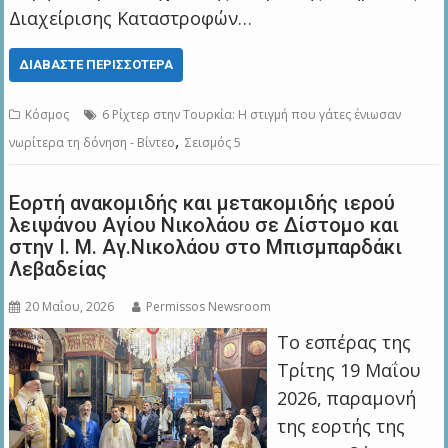
Διαχείρισης Καταστροφών…
ΔΙΑΒΆΣΤΕ ΠΕΡΙΣΣΌΤΕΡΑ
Κόσμος
6 Ρίχτερ στην Τουρκία: Η στιγμή που γάτες ένιωσαν
,
νωρίτερα τη δόνηση - Βίντεο
Σεισμός 5
Εορτή ανακομιδής και μετακομιδής ιερού
λειψάνου Αγίου Νικολάου σε Δίστομο και
στην Ι. Μ. Αγ.Νικολάου στο Μπισμπαρδάκι
Λεβαδείας
20 Μαΐου, 2026
Permissos Newsroom
Το εσπέρας της
Τρίτης 19 Μαΐου
2026, παραμονή
της εορτής της