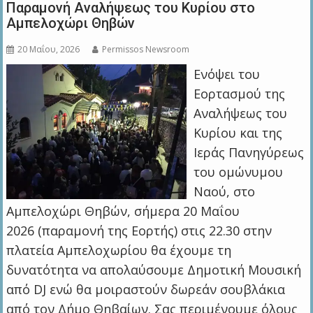
Παραμονή Αναλήψεως του Κυρίου στο
Αμπελοχώρι Θηβών
20 Μαΐου, 2026
Permissos Newsroom
Ενόψει του
Εορτασμού της
Αναλήψεως του
Κυρίου και της
Ιεράς Πανηγύρεως
του ομώνυμου
Ναού, στο
Αμπελοχώρι Θηβών, σήμερα 20 Μαΐου
2026 (παραμονή της Εορτής) στις 22.30 στην
πλατεία Aμπελοχωρίου θα έχουμε τη
δυνατότητα να απολαύσουμε Δημοτική Μουσική
από DJ ενώ θα μοιραστούν δωρεάν σουβλάκια
από τον Δήμο Θηβαίων. Σας περιμένουμε όλους