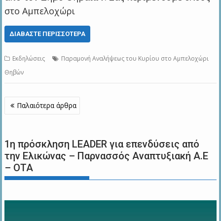
στο Αμπελοχώρι
ΔΙΑΒΆΣΤΕ ΠΕΡΙΣΣΌΤΕΡΑ
Εκδηλώσεις
Παραμονή Αναλήψεως του Κυρίου στο Αμπελοχώρι
Θηβών
Πλοήγηση
Παλαιότερα άρθρα
άρθρων
1η πρόσκληση LEADER για επενδύσεις από
την Ελικώνας – Παρνασσός Αναπτυξιακή Α.Ε
– ΟΤΑ