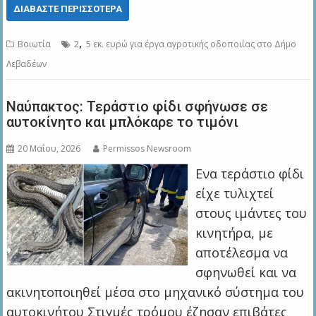
ΔΙΑΒΆΣΤΕ ΠΕΡΙΣΣΌΤΕΡΑ
,
Βοιωτία
2
5 εκ. ευρώ για έργα αγροτικής οδοποιίας στο Δήμο
Λεβαδέων
Ναύπακτος: Τεράστιο φίδι σφήνωσε σε
αυτοκίνητο και μπλόκαρε το τιμόνι
20 Μαΐου, 2026
Permissos Newsroom
Eνα τεράστιο φίδι
είχε τυλιχτεί
στους ιμάντες του
κινητήρα, με
αποτέλεσμα να
σφηνωθεί και να
ακινητοποιηθεί μέσα στο μηχανικό σύστημα του
αυτοκινήτου Στιγμές τρόμου έζησαν επιβάτες