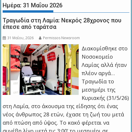
Ημέρα:
31 Μαΐου 2026
Τραγωδία στη Λαμία: Νεκρός 28χρονος που
έπεσε από ταράτσα
31 Μαΐου, 2026
Permissos Newsroom
Διακομίσθηκε στο
Νοσοκομείο
Λαμίας αλλά ήταν
πλέον αργά…
Τραγωδία το
μεσημέρι της
Κυριακής (31/5/26)
στη Λαμία, στο άκουσμα της είδησης ότι ένας
νέος άνθρωπος 28 ετών, έχασε τη ζωή του μετά
από πτώση από ύψος. Το κακό φέρεται να
συνέβη λίγο μετά τις 3:00’ το μεσημέρι σε