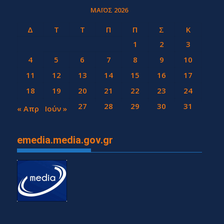
ΜΆΙΟΣ 2026
Δ
Τ
Τ
Π
Π
Σ
Κ
1
2
3
4
5
6
7
8
9
10
11
12
13
14
15
16
17
18
19
20
21
22
23
24
25
26
27
28
29
30
31
« Απρ
Ιούν »
emedia.media.gov.gr