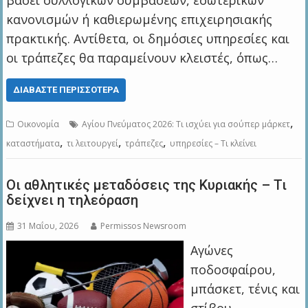
βάσει συλλογικών συμβάσεων, εσωτερικών
κανονισμών ή καθιερωμένης επιχειρησιακής
πρακτικής. Αντίθετα, οι δημόσιες υπηρεσίες και
οι τράπεζες θα παραμείνουν κλειστές, όπως…
ΔΙΑΒΆΣΤΕ ΠΕΡΙΣΣΌΤΕΡΑ
,
Οικονομία
Αγίου Πνεύματος 2026: Τι ισχύει για σούπερ μάρκετ
,
,
,
καταστήματα
τι λειτουργεί
τράπεζες
υπηρεσίες – Τι κλείνει
Οι αθλητικές μεταδόσεις της Κυριακής – Τι
δείχνει η τηλεόραση
31 Μαΐου, 2026
Permissos Newsroom
Αγώνες
ποδοσφαίρου,
μπάσκετ, τένις και