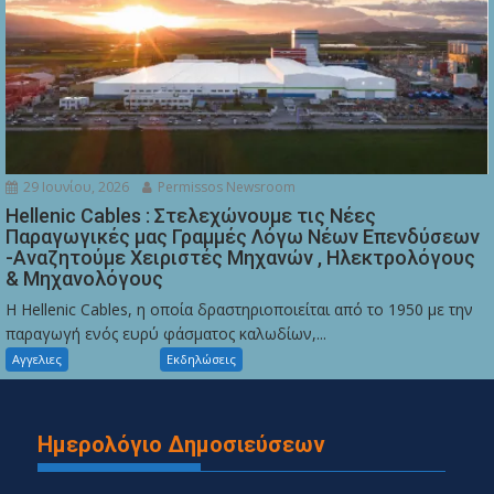
29 Ιουνίου, 2026
Permissos Newsroom
Hellenic Cables : Στελεχώνουμε τις Νέες
Παραγωγικές μας Γραμμές Λόγω Νέων Επενδύσεων
-Αναζητούμε Χειριστές Μηχανών , Ηλεκτρολόγους
& Μηχανολόγους
Η Hellenic Cables, η οποία δραστηριοποιείται από το 1950 με την
παραγωγή ενός ευρύ φάσματος καλωδίων,...
Αγγελιες
Εκδηλώσεις
Ημερολόγιο Δημοσιεύσεων