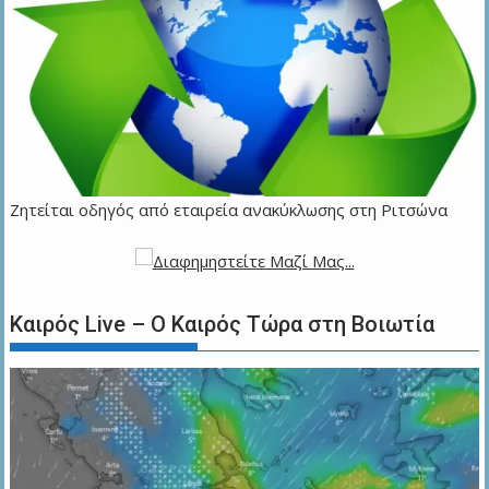
Ζητείται οδηγός από εταιρεία ανακύκλωσης στη Ριτσώνα
Καιρός Live – Ο Καιρός Τώρα στη Βοιωτία