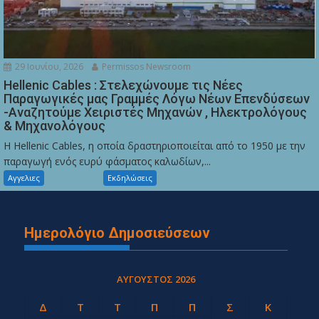
29 Ιουνίου, 2026
Permissos Newsroom
Hellenic Cables : Στελεχώνουμε τις Νέες
Παραγωγικές μας Γραμμές Λόγω Νέων Επενδύσεων
-Αναζητούμε Χειριστές Μηχανών , Ηλεκτρολόγους
& Μηχανολόγους
Η Hellenic Cables, η οποία δραστηριοποιείται από το 1950 με την
παραγωγή ενός ευρύ φάσματος καλωδίων,...
Αγγελιες
Εκδηλώσεις
Ημερολόγιο Δημοσιεύσεων
ΑΎΓΟΥΣΤΟΣ 2026
Δ
Τ
Τ
Π
Π
Σ
Κ