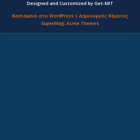
Designed and Customized by Get-MIT
Βασισμένο στο WordPress
|
Δημιουργός θέματος
SuperMag:
Acme Themes