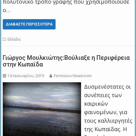
πολυτονικό τρόπο γραφής που χρησιμοποιούσε
ο…
ΔΙΑΒΆΣΤΕ ΠΕΡΙΣΣΌΤΕΡΑ
Ελλάδα
Γιώργος Μουλκιώτης:Βούλιαξε η Περιφέρεια
στην Κωπαϊδα
14 Ιανουαρίου, 2019
Permissos Newsroom
Δυσμενέστατες οι
συνέπειες των
καιρικών
φαινομένων, για
τους καλλιεργητές
της Κωπαϊδας. Η