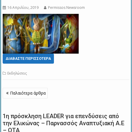
16 Απριλίου, 2019
Permissos Newsroom
ΔΙΑΒΆΣΤΕ ΠΕΡΙΣΣΌΤΕΡΑ
Εκδηλώσεις
Πλοήγηση
Παλαιότερα άρθρα
άρθρων
1η πρόσκληση LEADER για επενδύσεις από
την Ελικώνας – Παρνασσός Αναπτυξιακή Α.Ε
– ΟΤΑ