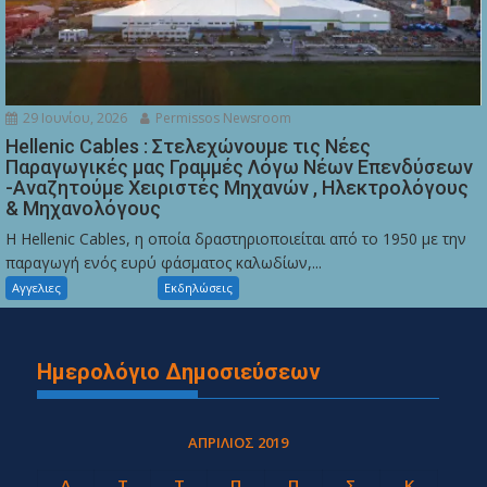
29 Ιουνίου, 2026
Permissos Newsroom
Hellenic Cables : Στελεχώνουμε τις Νέες
Παραγωγικές μας Γραμμές Λόγω Νέων Επενδύσεων
-Αναζητούμε Χειριστές Μηχανών , Ηλεκτρολόγους
& Μηχανολόγους
Η Hellenic Cables, η οποία δραστηριοποιείται από το 1950 με την
παραγωγή ενός ευρύ φάσματος καλωδίων,...
Αγγελιες
Εκδηλώσεις
Ημερολόγιο Δημοσιεύσεων
ΑΠΡΊΛΙΟΣ 2019
Δ
Τ
Τ
Π
Π
Σ
Κ