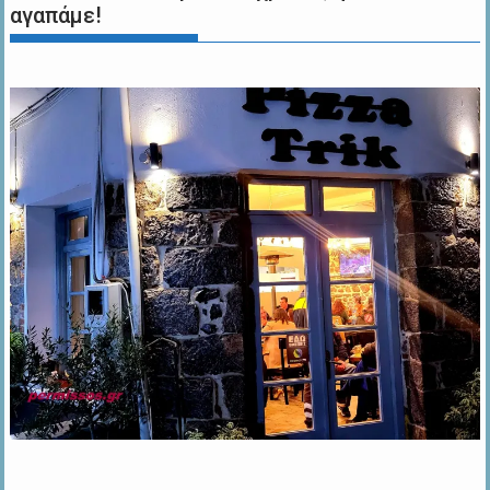
αγαπάμε!