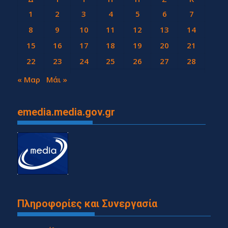
1
2
3
4
5
6
7
8
9
10
11
12
13
14
15
16
17
18
19
20
21
22
23
24
25
26
27
28
29
30
« Μαρ
Μάι »
emedia.media.gov.gr
Πληροφορίες και Συνεργασία