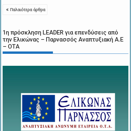
Πλοήγηση
Παλαιότερα άρθρα
άρθρων
1η πρόσκληση LEADER για επενδύσεις από
την Ελικώνας – Παρνασσός Αναπτυξιακή Α.Ε
– ΟΤΑ