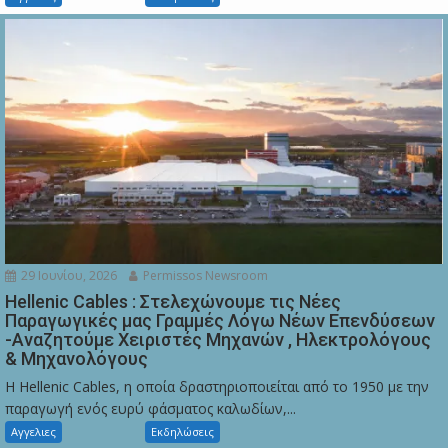
29 Ιουνίου, 2026
Permissos Newsroom
Hellenic Cables : Στελεχώνουμε τις Νέες
Παραγωγικές μας Γραμμές Λόγω Νέων Επενδύσεων
-Αναζητούμε Χειριστές Μηχανών , Ηλεκτρολόγους
& Μηχανολόγους
Η Hellenic Cables, η οποία δραστηριοποιείται από το 1950 με την
παραγωγή ενός ευρύ φάσματος καλωδίων,...
Αγγελιες
Εκδηλώσεις