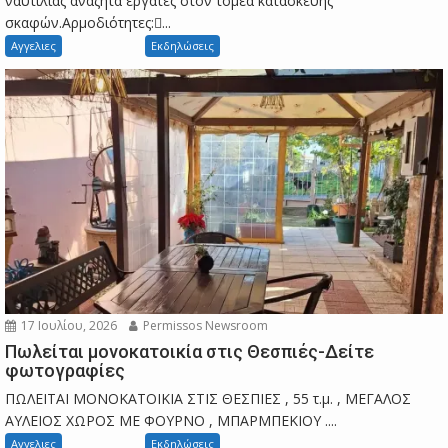
ναυτιλίας αναζητά εργάτες στον τομέα κατασκευής
σκαφών.Αρμοδιότητες:...
Αγγελιες
Εκδηλώσεις
17 Ιουλίου, 2026
Permissos Newsroom
Πωλείται μονοκατοικία στις Θεσπιές-Δείτε
φωτογραφίες
ΠΩΛΕΙΤΑΙ ΜΟΝΟΚΑΤΟΙΚΙΑ ΣΤΙΣ ΘΕΣΠΙΕΣ , 55 τ.μ. , ΜΕΓΑΛΟΣ
ΑΥΛΕΙΟΣ ΧΩΡΟΣ ΜΕ ΦΟΥΡΝΟ , ΜΠΑΡΜΠΕΚΙΟΥ ....
Αγγελιες
Εκδηλώσεις