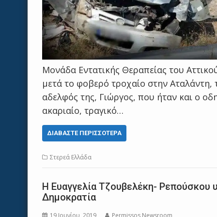
Μονάδα Εντατικής Θεραπείας του Αττικο
μετά το φοβερό τροχαίο στην Αταλάντη, 
αδελφός της, Γιώργος, που ήταν και ο οδ
ακαριαίο, τραγικό…
ΔΙΑΒΆΣΤΕ ΠΕΡΙΣΣΌΤΕΡΑ
Στερεά Ελλάδα
Η Ευαγγελία Τζουβελέκη- Ρεπούσκου 
Δημοκρατία
19 Ιουνίου, 2019
Permissos Newsroom