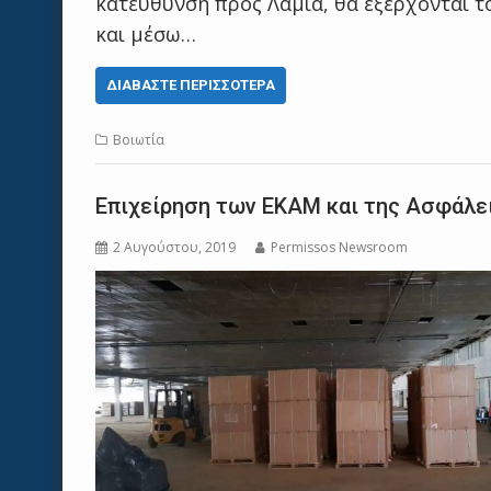
κατεύθυνση προς Λαμία, θα εξέρχονται τ
και μέσω…
ΔΙΑΒΆΣΤΕ ΠΕΡΙΣΣΌΤΕΡΑ
Βοιωτία
Επιχείρηση των ΕΚΑΜ και της Ασφάλει
2 Αυγούστου, 2019
Permissos Newsroom