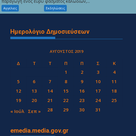
παραγωγή ενός ευρύ φάσματος καλωδίων,...
Αγγελιες
Εκδηλώσεις
Ημερολόγιο Δημοσιεύσεων
ΑΎΓΟΥΣΤΟΣ 2019
Δ
Τ
Τ
Π
Π
Σ
Κ
1
2
3
4
5
6
7
8
9
10
11
12
13
14
15
16
17
18
19
20
21
22
23
24
25
26
27
28
29
30
31
« Ιούλ
Σεπ »
emedia.media.gov.gr