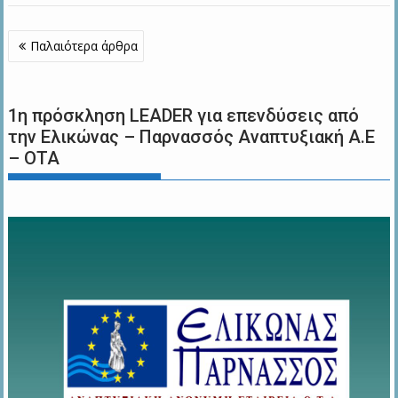
Πλοήγηση
Παλαιότερα άρθρα
άρθρων
1η πρόσκληση LEADER για επενδύσεις από
την Ελικώνας – Παρνασσός Αναπτυξιακή Α.Ε
– ΟΤΑ