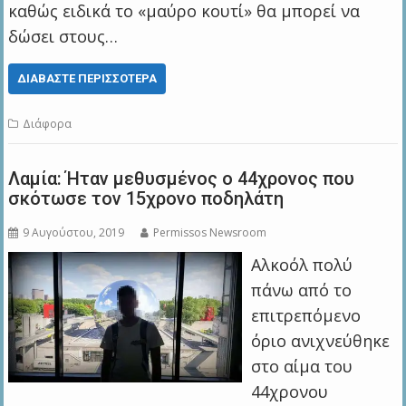
καθώς ειδικά το «μαύρο κουτί» θα μπορεί να
δώσει στους…
ΔΙΑΒΆΣΤΕ ΠΕΡΙΣΣΌΤΕΡΑ
Διάφορα
Λαμία: Ήταν μεθυσμένος ο 44χρονος που
σκότωσε τον 15χρονο ποδηλάτη
9 Αυγούστου, 2019
Permissos Newsroom
Αλκοόλ πολύ
πάνω από το
επιτρεπόμενο
όριο ανιχνεύθηκε
στο αίμα του
44χρονου