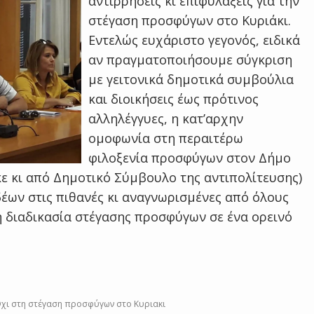
αντιρρήσεις κι επιφυλάξεις για την
στέγαση προσφύγων στο Κυριάκι.
Εντελώς ευχάριστο γεγονός, ειδικά
αν πραγματοποιήσουμε σύγκριση
με γειτονικά δημοτικά συμβούλια
και διοικήσεις έως πρότινος
αλληλέγγυες, η κατ’αρχην
ομοφωνία στη περαιτέρω
φιλοξενία προσφύγων στον Δήμο
ε κι από Δημοτικό Σύμβουλο της αντιπολίτευσης)
δέων στις πιθανές κι αναγνωρισμένες από όλους
η διαδικασία στέγασης προσφύγων σε ένα ορεινό
Όχι στη στέγαση προσφύγων στο Κυριακι