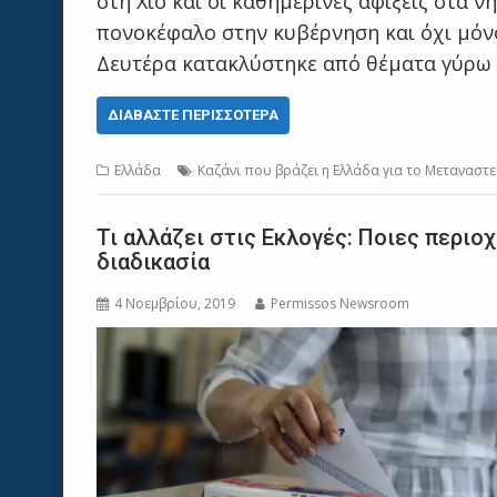
στη Χίο και οι καθημερινές αφίξεις στα 
πονοκέφαλο στην κυβέρνηση και όχι μόνο
Δευτέρα κατακλύστηκε από θέματα γύρω
ΔΙΑΒΆΣΤΕ ΠΕΡΙΣΣΌΤΕΡΑ
Ελλάδα
Καζάνι που βράζει η Ελλάδα για το Mεταναστε
Τι αλλάζει στις Εκλογές: Ποιες περιο
διαδικασία
4 Νοεμβρίου, 2019
Permissos Newsroom