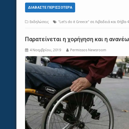
ΔΙΑΒΆΣΤΕ ΠΕΡΙΣΣΌΤΕΡΑ
Εκδηλώσεις
"Let’s do it Greece" σε Λιβαδειά και Θήβ
Παρατείνεται η χορήγηση και η ανανέ
4 Νοεμβρίου, 2019
Permissos Newsroom