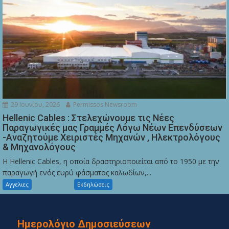
29 Ιουνίου, 2026
Permissos Newsroom
Hellenic Cables : Στελεχώνουμε τις Νέες
Παραγωγικές μας Γραμμές Λόγω Νέων Επενδύσεων
-Αναζητούμε Χειριστές Μηχανών , Ηλεκτρολόγους
& Μηχανολόγους
Η Hellenic Cables, η οποία δραστηριοποιείται από το 1950 με την
παραγωγή ενός ευρύ φάσματος καλωδίων,...
Αγγελιες
Εκδηλώσεις
Ημερολόγιο Δημοσιεύσεων