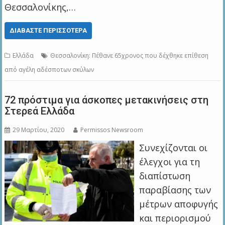
Θεσσαλονίκης,…
ΔΙΑΒΆΣΤΕ ΠΕΡΙΣΣΌΤΕΡΑ
Ελλάδα
Θεσσαλονίκη: Πέθανε 65χρονος που δέχθηκε επίθεση
από αγέλη αδέσποτων σκύλων
72 πρόστιμα για άσκοπες μετακινήσεις στη
Στερεά Ελλάδα
29 Μαρτίου, 2020
Permissos Newsroom
Συνεχίζονται οι
έλεγχοι για τη
διαπίστωση
παραβίασης των
μέτρων αποφυγής
και περιορισμού