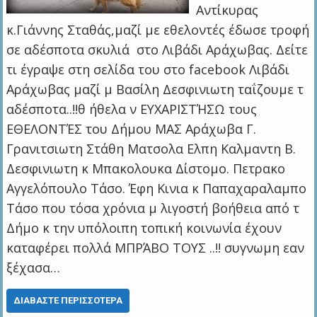
Αντίκυρας
κ.Γιάννης Σταθάς,μαζί με εθελοντές έδωσε τροφή
σε αδέσποτα σκυλιά στο Λιβάδι Αράχωβας. Δείτε
τι έγραψε στη σελίδα του στο facebook Λιβάδι
Αράχωβας μαζί μ Βασίλη Δεσφινιωτη ταΐζουμε τ
αδέσποτα..!!θ ήθελα ν ΕΥΧΑΡΙΣΤΉΣΩ τους
ΕΘΕΛΟΝΤΈΣ του Δήμου ΜΑΣ Αράχωβα Γ.
Γρανιτσιωτη Στάθη Ματσολα Ελπη Καλμαντη Β.
Δεσφινιωτη κ Μπακολουκα Δίστομο. Πετρακο
Αγγελόπουλο Τάσο. Έφη Κινια κ Παπαχαραλαμπο
Τάσο που τόσα χρόνια μ λιγοστή βοήθεια από τ
Δήμο κ την υπόλοιπη τοπική κοινωνία έχουν
καταφέρει πολλά ΜΠΡΆΒΟ ΤΟΥΣ ..!! συγνωμη εαν
ξέχασα…
ΔΙΑΒΆΣΤΕ ΠΕΡΙΣΣΌΤΕΡΑ