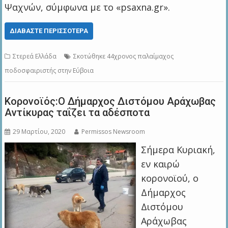
Ψαχνών, σύμφωνα με το «psaxna.gr».
ΔΙΑΒΆΣΤΕ ΠΕΡΙΣΣΌΤΕΡΑ
Στερεά Ελλάδα
Σκοτώθηκε 44χρονος παλαίμαχος
ποδοσφαιριστής στην Εύβοια
Κορονοϊός:Ο Δήμαρχος Διστόμου Αράχωβας
Αντίκυρας ταΐζει τα αδέσποτα
29 Μαρτίου, 2020
Permissos Newsroom
Σήμερα Κυριακή,
εν καιρώ
κορονοϊού, ο
Δήμαρχος
Διστόμου
Αράχωβας