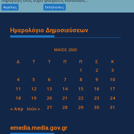
παραγωγή ενός ευρύ φάσματος καλωδίων,...
Αγγελιες
Εκδηλώσεις
Ημερολόγιο Δημοσιεύσεων
ΜΆΙΟΣ 2020
Δ
Τ
Τ
Π
Π
Σ
Κ
1
2
3
4
5
6
7
8
9
10
11
12
13
14
15
16
17
18
19
20
21
22
23
24
25
26
27
28
29
30
31
« Απρ
Ιούν »
emedia.media.gov.gr