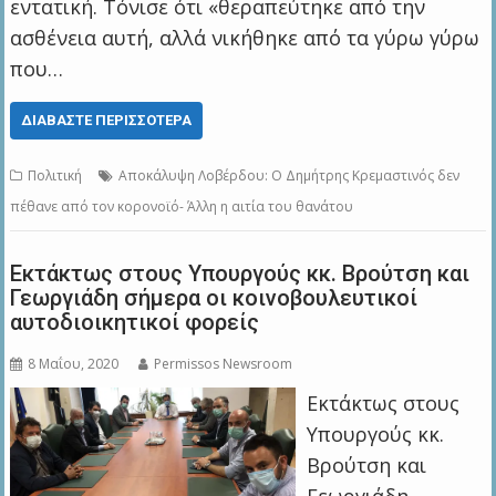
εντατική. Τόνισε ότι «θεραπεύτηκε από την
ασθένεια αυτή, αλλά νικήθηκε από τα γύρω γύρω
που…
ΔΙΑΒΆΣΤΕ ΠΕΡΙΣΣΌΤΕΡΑ
Πολιτική
Αποκάλυψη Λοβέρδου: Ο Δημήτρης Κρεμαστινός δεν
πέθανε από τον κορονοϊό- Άλλη η αιτία του θανάτου
Εκτάκτως στους Υπουργούς κκ. Βρούτση και
Γεωργιάδη σήμερα οι κοινοβουλευτικοί
αυτοδιοικητικοί φορείς
8 Μαΐου, 2020
Permissos Newsroom
Εκτάκτως στους
Υπουργούς κκ.
Βρούτση και