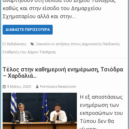
αναρτηθούν στη σελίδα του Δήμου Τανάγρας
καθώς και στην είσοδο του Δημαρχείου
Σχηματαρίου αλλά και στην…
ΔΙΑΒΆΣΤΕ ΠΕΡΙΣΣΌΤΕΡΑ
Εκδηλώσεις
Ξεκινούν οι αιτήσεις στους Δημοτικούς Παιδικούς
Σταθμούς του Δήμου Τανάγρας
Τέλος στην καθημερινή ενημέρωση, Τσιόδρα
– Χαρδαλιά…
8 Μαΐου, 2020
Permissos Newsroom
Η εξ αποστάσεως
ενημέρωση των
εκπροσώπων του
Τύπου δεν θα