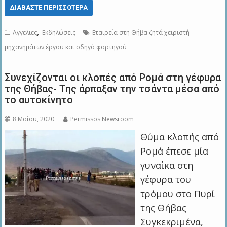
ΔΙΑΒΆΣΤΕ ΠΕΡΙΣΣΌΤΕΡΑ
,
Αγγελιες
Εκδηλώσεις
Εταιρεία στη Θήβα ζητά χειριστή
μηχανημάτων έργου και οδηγό φορτηγού
Συνεχίζονται οι κλοπές από Ρομά στη γέφυρα
της Θήβας- Της άρπαξαν την τσάντα μέσα από
το αυτοκίνητο
8 Μαΐου, 2020
Permissos Newsroom
Θύμα κλοπής από
Ρομά έπεσε μία
γυναίκα στη
γέφυρα του
τρόμου στο Πυρί
της Θήβας
Συγκεκριμένα,