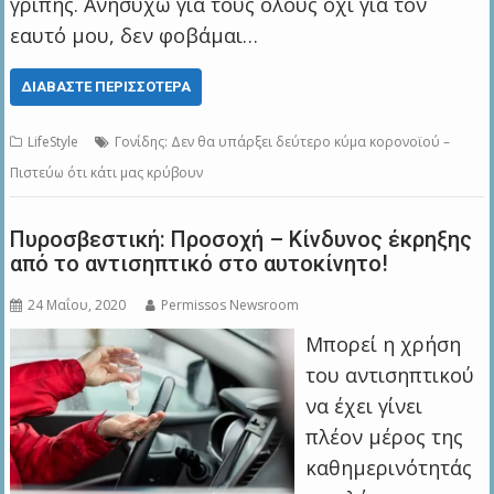
γρίπης. Ανησυχώ για τους όλους όχι για τον
εαυτό μου, δεν φοβάμαι…
ΔΙΑΒΆΣΤΕ ΠΕΡΙΣΣΌΤΕΡΑ
LifeStyle
Γονίδης: Δεν θα υπάρξει δεύτερο κύμα κορονοϊού –
Πιστεύω ότι κάτι μας κρύβουν
Πυροσβεστική: Προσοχή – Κίνδυνος έκρηξης
από το αντισηπτικό στο αυτοκίνητο!
24 Μαΐου, 2020
Permissos Newsroom
Μπορεί η χρήση
του αντισηπτικού
να έχει γίνει
πλέον μέρος της
καθημερινότητάς