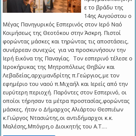
ε το βράδυ της
14ης Αυγούστου ο
Μέγας Πανηγυρικός Εσπερινός στον Ιερό Ναό
Κοιμήσεως της Θεοτόκου στην Άσκρη. Πιστοί
φορώντας μάσκες και τηρώντας τις αποστάσεις,
συνέρρεαν συνεχώς για να προσκυνήσουν την
Ιερή Εικόνα της Παναγίας. Τον εσπερινό τέλεσε ο
Ιεροκήρυκας της Μητροπόλεως Θηβών και
Λεβαδείας,αρχιμανδρίτης π.Γεώργιος,με τον
εφημέριο του ναού π.Μιχαήλ και Ιερείς από την
ευρύτερη περιοχή. Παρόντες στον Εσπερινό, οι
οποίοι τήρησαν τα μέτρα προστασίας,φορώντας
μάσκες, ήταν ο Δήμαρχος Αλιάρτου Θεσπιέων
κ.Γιώργος Ντασιώτης,οι αντιδήμαρχοι κ.κ.
Μαλέσης,Μπόγρη,ο Διοικητής του Α.Τ.…