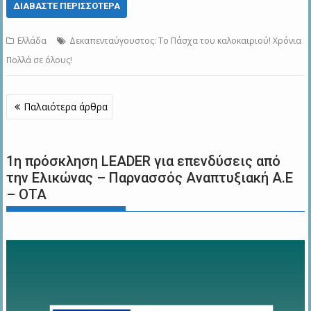
ΔΙΑΒΆΣΤΕ ΠΕΡΙΣΣΌΤΕΡΑ
Ελλάδα
Δεκαπενταύγουστος: Το Πάσχα του καλοκαιριού! Χρόνια
Πολλά σε όλους!
Πλοήγηση
Παλαιότερα άρθρα
άρθρων
1η πρόσκληση LEADER για επενδύσεις από
την Ελικώνας – Παρνασσός Αναπτυξιακή Α.Ε
– ΟΤΑ