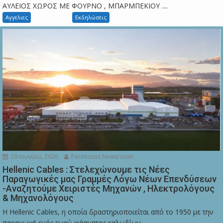
ΑΥΛΕΙΟΣ ΧΩΡΟΣ ΜΕ ΦΟΥΡΝΟ , ΜΠΑΡΜΠΕΚΙΟΥ ....
Αγγελιες
Εκδηλώσεις
29 Ιουνίου, 2026
Permissos Newsroom
Hellenic Cables : Στελεχώνουμε τις Νέες
Παραγωγικές μας Γραμμές Λόγω Νέων Επενδύσεων
-Αναζητούμε Χειριστές Μηχανών , Ηλεκτρολόγους
& Μηχανολόγους
Η Hellenic Cables, η οποία δραστηριοποιείται από το 1950 με την
παραγωγή ενός ευρύ φάσματος καλωδίων,...