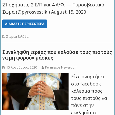
21 οχήματα, 2 Ε/Π και 4 Α/Φ. — Πυροσβεστικό
Σώμα (@pyrosvestiki) August 15, 2020
ΔΙΑΒΆΣΤΕ ΠΕΡΙΣΣΌΤΕΡΑ
Στερεά Ελλάδα
Συνελήφθη ιερέας που καλούσε τους πιστούς
να μη φορούν μάσκες
15 Αυγούστου, 2020
Permissos Newsroom
Είχε αναρτήσει
στο facebook
κάλεσμα προς
τους πιστούς να
πάνε στην
εκκλησία το