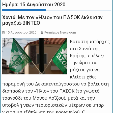
Ημέρα:
15 Αυγούστου 2020
Χανιά: Με τον «Ήλιο» του ΠΑΣΟΚ έκλεισαν
μαγαζιά-ΒΙΝΤΕΟ
15 Αυγούστου, 2020
Permissos Newsroom
Καταστηματάρχης
στα Χανιά της
Κρήτης, επέλεξε
την ώρα που
μάζευε για να
κλείσει χθες,
παραμονή του Δεκαπενταύγουστου να βάλει στη
διαπασών τον «Ήλιο» του ΠΑΣΟΚ (το γνωστό
τραγούδι του Μάνου Λοΐζου), μετά και την
υποβολή νέων περιοριστικών μέτρων σε μπαρ
για τη μη εξάπλωση του κορωνοϊού. Οι