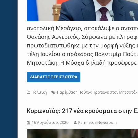
ανατολική Μεσόγειο, αποκάλυψε ο ανταπ
Θανάσης Αυγερινός. Σύμφωνα με πληροφο
πρωτοδιατυπώθηκε με την μορφή νύξης κ
τέλη Ιουλίου ο πρόεδρος Βαλντιμίρ Πούτ
Μητσοτάκη. Η Μόσχα δηλαδή προσέφερε 
ΔΙΑΒΆΣΤΕ ΠΕΡΙΣΣΌΤΕΡΑ
Πολιτική
Παρέμβαση Πούτιν: Πρότεινε στον Μητσοτάκη
Κορωνοϊός: 217 νέα κρούσματα στην 
16 Αυγούστου, 2020
Permissos Newsroom