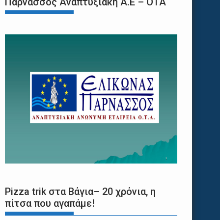
Παρνασσός Αναπτυξιακή Α.Ε – ΟΤΑ
Pizza trik στα Βάγια– 20 χρόνια, η
πίτσα που αγαπάμε!