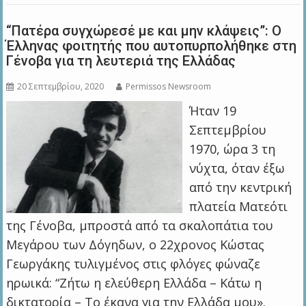
“Πατέρα συγχώρεσέ με και μην κλάψεις”: O
Έλληνας φοιτητής που αυτοπυρπολήθηκε στη
Γένοβα για τη λευτεριά της Ελλάδας
20 Σεπτεμβρίου, 2020
Permissos Newsroom
Ήταν 19
Σεπτεμβρίου
1970, ώρα 3 τη
νύχτα, όταν έξω
από την κεντρική
πλατεία Ματεότι
της Γένοβα, μπροστά από τα σκαλοπάτια του
Μεγάρου των Δόγηδων, ο 22χρονος Κώστας
Γεωργάκης τυλιγμένος στις φλόγες φώναζε
ηρωικά: “Ζήτω η ελεύθερη Ελλάδα – Κάτω η
δικτατορία – Το έκανα για την Ελλάδα μου».