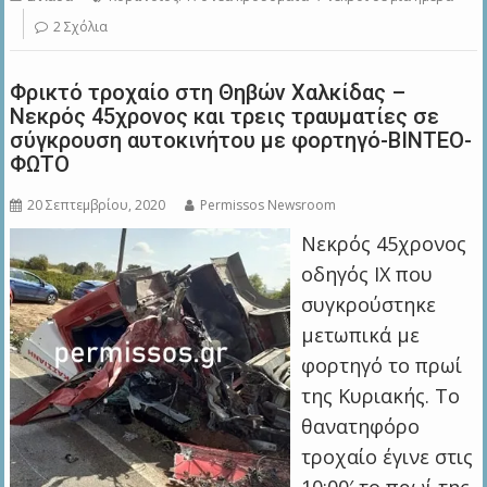
2 Σχόλια
Φρικτό τροχαίο στη Θηβών Χαλκίδας –
Νεκρός 45χρονος και τρεις τραυματίες σε
σύγκρουση αυτοκινήτου με φορτηγό-ΒΙΝΤΕΟ-
ΦΩΤΟ
20 Σεπτεμβρίου, 2020
Permissos Newsroom
Νεκρός 45χρονος
οδηγός ΙΧ που
συγκρούστηκε
μετωπικά με
φορτηγό το πρωί
της Κυριακής. Το
θανατηφόρο
τροχαίο έγινε στις