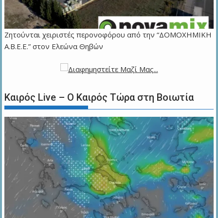
Ζητούνται χειριστές περονοφόρου από την “ΔΟΜΟΧΗΜΙΚΗ
Α.Β.Ε.Ε.” στον Ελεώνα Θηβών
Καιρός Live – Ο Καιρός Τώρα στη Βοιωτία