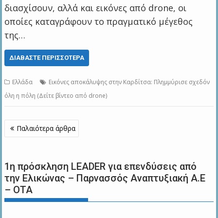
διασχίσουν, αλλά και εικόνες από drone, οι
οποίες καταγράφουν το πραγματικό μέγεθος
της…
ΔΙΑΒΆΣΤΕ ΠΕΡΙΣΣΌΤΕΡΑ
Ελλάδα
Εικόνες αποκάλυψης στην Καρδίτσα: Πλημμύρισε σχεδόν
όλη η πόλη (Δείτε βίντεο από drone)
Πλοήγηση
Παλαιότερα άρθρα
άρθρων
1η πρόσκληση LEADER για επενδύσεις από
την Ελικώνας – Παρνασσός Αναπτυξιακή Α.Ε
– ΟΤΑ