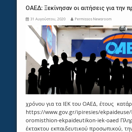
ΟΑΕΔ: Ξεκίνησαν οι αιτήσεις για την
31 Αυγούστου, 2020
Permissos Newsroom
χρόνου για τα ΙΕΚ του ΟΑΕΔ, έτους κατάρ
https://www.gov.gr/ipiresies/ekpaideuse/
oromisthion-ekpaideutikon-iek-oaed Πληρ
έκτακτου εκπαιδευτικού προσωπικού, τη