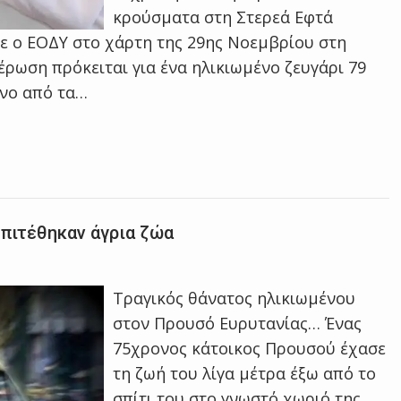
κρούσματα στη Στερεά Εφτά
ψε ο ΕΟΔΥ στο χάρτη της 29ης Νοεμβρίου στη
ρωση πρόκειται για ένα ηλικιωμένο ζευγάρι 79
ονο από τα…
επιτέθηκαν άγρια ζώα
Τραγικός θάνατος ηλικιωμένου
στον Προυσό Ευρυτανίας… Ένας
75χρονος κάτοικος Προυσού έχασε
τη ζωή του λίγα μέτρα έξω από το
σπίτι του στο γνωστό χωριό της