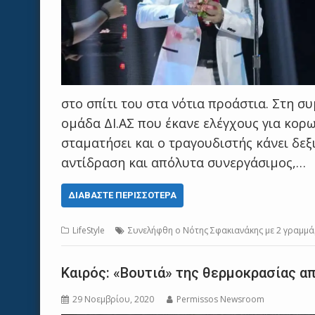
στο σπίτι του στα νότια προάστια. Στη σ
ομάδα ΔΙ.ΑΣ που έκανε ελέγχους για κορω
σταματήσει και ο τραγουδιστής κάνει δεξ
αντίδραση και απόλυτα συνεργάσιμος,…
ΔΙΑΒΆΣΤΕ ΠΕΡΙΣΣΌΤΕΡΑ
LifeStyle
Συνελήφθη ο Νότης Σφακιανάκης με 2 γραμμάρ
Καιρός: «Βουτιά» της θερμοκρασίας α
29 Νοεμβρίου, 2020
Permissos Newsroom