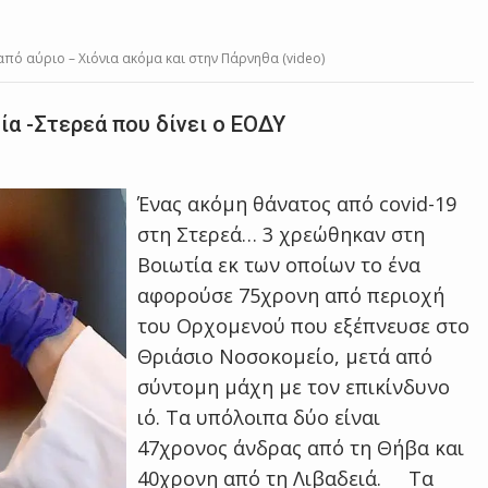
πό αύριο – Χιόνια ακόμα και στην Πάρνηθα (video)
ία -Στερεά που δίνει ο ΕΟΔΥ
Ένας ακόμη θάνατος από covid-19
στη Στερεά… 3 χρεώθηκαν στη
Βοιωτία εκ των οποίων το ένα
αφορούσε 75χρονη από περιοχή
του Ορχομενού που εξέπνευσε στο
Θριάσιο Νοσοκομείο, μετά από
σύντομη μάχη με τον επικίνδυνο
ιό. Τα υπόλοιπα δύο είναι
47χρονος άνδρας από τη Θήβα και
40χρονη από τη Λιβαδειά. Τα