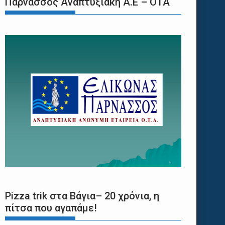
Παρνασσός Αναπτυξιακή Α.Ε – ΟΤΑ
Pizza trik στα Βάγια– 20 χρόνια, η
πίτσα που αγαπάμε!