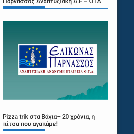
Παρνασσός Αναπτυξιακή Α.Ε – ΟΤΑ
Pizza trik στα Βάγια– 20 χρόνια, η
πίτσα που αγαπάμε!