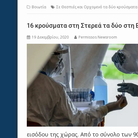
Βοιωτία
Σε Θεσπιές και Ορχομενό τα δύο κρούσματα 
16 κρούσματα στη Στερεά τα δύο στη 
19 Δεκεμβρίου, 2020
Permissos Newsroom
εισόδου της χώρας. Από το σύνολο των 9