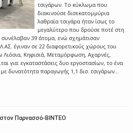
τσιγάρων. Το κύκλωμα που
διακινούσε δισεκατομμύρια
λαθραία τσιγάρα ήταν ίσως το
μεγαλύτερο που δρούσε ποτέ στη
οί συνέλαβαν 39 άτομα, ενώ σχημάτισαν
Λ.ΑΣ. έγιναν σε 22 διαφορετικούς χώρους του
 Λιόσια, Κηφισιά, Μεταμόρφωση, Αχαρνές,
αι για: εγκαταστάσεις δυο εργοστασίων, το ένα
 με δυνατότητα παραγωγής 1,1 δισ. τσιγάρων…
ο στον Παρνασσό-BINTEO