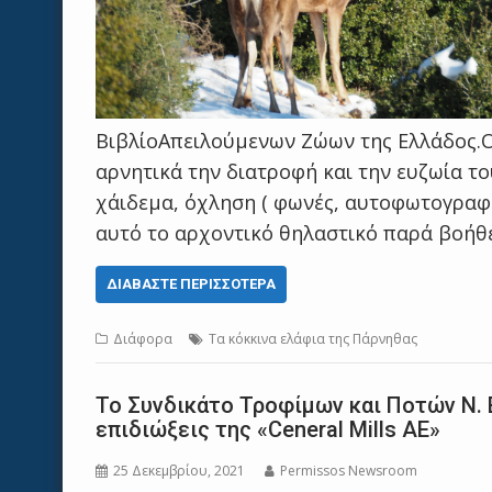
ΒιβλίοΑπειλούμενων Ζώων της Ελλάδος.Ο
αρνητικά την διατροφή και την ευζωία τ
χάιδεμα, όχληση ( φωνές, αυτοφωτογραφία
αυτό το αρχοντικό θηλαστικό παρά βοήθ
ΔΙΑΒΆΣΤΕ ΠΕΡΙΣΣΌΤΕΡΑ
Διάφορα
Τα κόκκινα ελάφια της Πάρνηθας
Το Συνδικάτο Τροφίμων και Ποτών Ν. 
επιδιώξεις της «Ceneral Mills AE»
25 Δεκεμβρίου, 2021
Permissos Newsroom