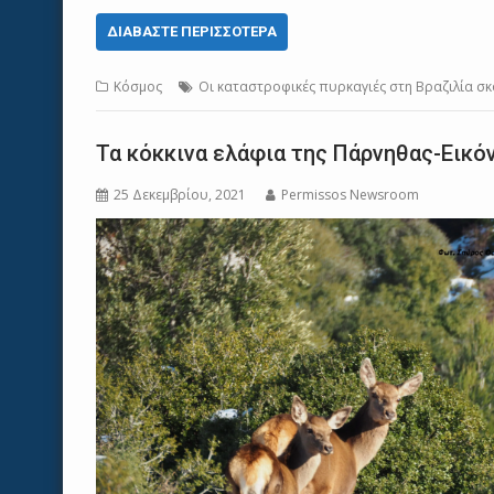
ΔΙΑΒΆΣΤΕ ΠΕΡΙΣΣΌΤΕΡΑ
Κόσμος
Οι καταστροφικές πυρκαγιές στη Βραζιλία σ
Τα κόκκινα ελάφια της Πάρνηθας-Εικό
25 Δεκεμβρίου, 2021
Permissos Newsroom