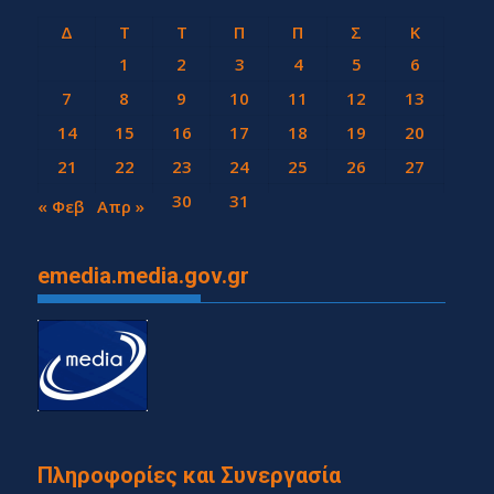
Δ
Τ
Τ
Π
Π
Σ
Κ
1
2
3
4
5
6
7
8
9
10
11
12
13
14
15
16
17
18
19
20
21
22
23
24
25
26
27
28
29
30
31
« Φεβ
Απρ »
emedia.media.gov.gr
Πληροφορίες και Συνεργασία