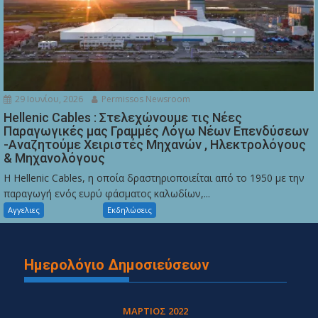
29 Ιουνίου, 2026
Permissos Newsroom
Hellenic Cables : Στελεχώνουμε τις Νέες
Παραγωγικές μας Γραμμές Λόγω Νέων Επενδύσεων
-Αναζητούμε Χειριστές Μηχανών , Ηλεκτρολόγους
& Μηχανολόγους
Η Hellenic Cables, η οποία δραστηριοποιείται από το 1950 με την
παραγωγή ενός ευρύ φάσματος καλωδίων,...
Αγγελιες
Εκδηλώσεις
Ημερολόγιο Δημοσιεύσεων
ΜΆΡΤΙΟΣ 2022