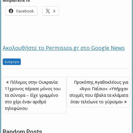
Μοιραστείτε το
Facebook
X
Ακολουθήστε το Permissos.gr στο Google News
Διάφορα
Πλοήγηση
Πόλεμος στην Ουκρανία:
Προκόπης Αγαθοκλέους για
άρθρων
11χρονος πέρασε μόνος του
«Άγιο Παΐσιο»: «Υπήρχαν
τα σύνορα – Είχε γραμμένο
στιγμές που έβαλα τα κλάματα
στο χέρι έναν αριθμό
όταν τελείωνε το γύρισμα»
τηλεφώνου
Random Posts