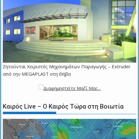
Zητούνται Χειριστές Μηχανημάτων Παραγωγής – Extruder
από την MEGAPLAST στη Θήβα
Καιρός Live – Ο Καιρός Τώρα στη Βοιωτία