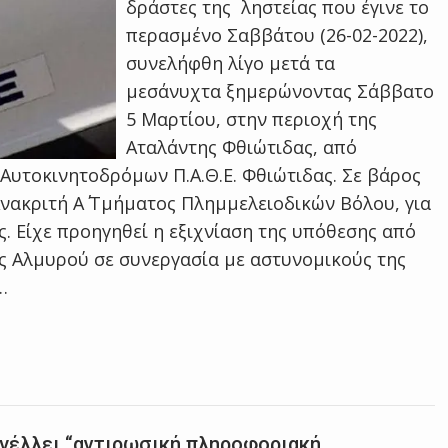
δράστες της ληστείας που έγινε το
περασμένο Σαββάτου (26-02-2022),
συνελήφθη λίγο μετά τα
μεσάνυχτα ξημερώνοντας Σάββατο
5 Μαρτίου, στην περιοχή της
Αταλάντης Φθιώτιδας, από
Αυτοκινητοδρόμων Π.Α.Θ.Ε. Φθιώτιδας. Σε βάρος
νακριτή Α΄ Τμήματος Πλημμελειοδικών Βόλου, για
ς. Είχε προηγηθεί η εξιχνίαση της υπόθεσης από
 Αλμυρού σε συνεργασία με αστυνομικούς της
…
γγέλλει “αντιρωσική πληροφοριακή