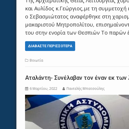
Της Αρχιερατικής Θείας Λειτουργίας χο
και Αυλίδος κ.Γεώργιος,με τη συμμετοχή 
ο Σεβασμιώτατος αναφέρθηκε στη χαρισ
μακαριστού Μητροπολίτου, επισημαίνοντ
του στην ενορία των Θεσπιών Το παρών
ΔΙΑΒΆΣΤΕ ΠΕΡΙΣΣΌΤΕΡΑ
Βοιωτία
Αταλάντη- Συνέλαβαν τον έναν εκ των
6 Μαρτίου, 2022
Παντελής Μπατσούλης