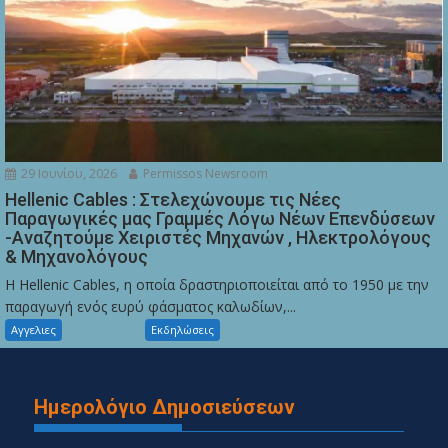
29 Ιουνίου, 2026
Permissos Newsroom
Hellenic Cables : Στελεχώνουμε τις Νέες
Παραγωγικές μας Γραμμές Λόγω Νέων Επενδύσεων
-Αναζητούμε Χειριστές Μηχανών , Ηλεκτρολόγους
& Μηχανολόγους
Η Hellenic Cables, η οποία δραστηριοποιείται από το 1950 με την
παραγωγή ενός ευρύ φάσματος καλωδίων,...
Αγγελιες
Εκδηλώσεις
Ημερολόγιο Δημοσιεύσεων