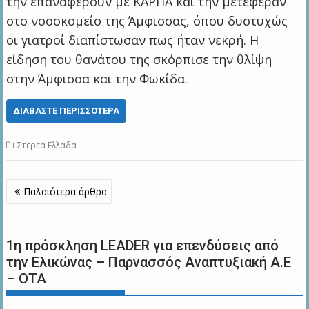
την επαναφέρουν με ΚΑΡΠΑ και την μετέφεραν
στο νοσοκομείο της Άμφισσας, όπου δυστυχώς
οι γιατροί διαπίστωσαν πως ήταν νεκρή. Η
είδηση του θανάτου της σκόρπισε την θλίψη
στην Άμφισσα και την Φωκίδα.
ΔΙΑΒΆΣΤΕ ΠΕΡΙΣΣΌΤΕΡΑ
Στερεά Ελλάδα
Πλοήγηση
Παλαιότερα άρθρα
άρθρων
1η πρόσκληση LEADER για επενδύσεις από
την Ελικώνας – Παρνασσός Αναπτυξιακή Α.Ε
– ΟΤΑ