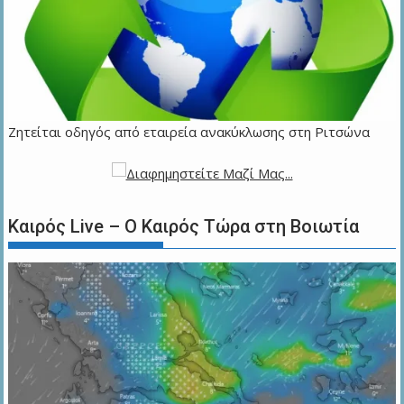
Ζητείται οδηγός από εταιρεία ανακύκλωσης στη Ριτσώνα
Καιρός Live – Ο Καιρός Τώρα στη Βοιωτία