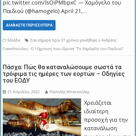
pic.twitter.com/lsOiPMbpxC — Χαμόγελο του
Παιδιού (@hamogelo) April 21,…
ΔΙΑΒΆΣΤΕ ΠΕΡΙΣΣΌΤΕΡΑ
Ελλάδα
Σαν σήμερα πριν 37 χρόνια γεννήθηκε ο Ανδρέας
Γιαννόπουλος - Ο 10χρονος που ίδρυσε "Το Χαμόγελο του Παιδιού"
Πάσχα: Πώς θα καταναλώσουμε σωστά τα
τρόφιμα τις ημέρες των εορτών – Οδηγίες
του ΕΟΔΥ
21 Απριλίου, 2022
Παντελής Μπατσούλης
Χρειάζεται
ιδιαίτερη
προσοχή για την
κατανάλωση