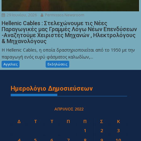
29 Ιουνίου, 2026
Permissos Newsroom
Hellenic Cables : Στελεχώνουμε τις Νέες
Παραγωγικές μας Γραμμές Λόγω Νέων Επενδύσεων
-Αναζητούμε Χειριστές Μηχανών , Ηλεκτρολόγους
& Μηχανολόγους
Η Hellenic Cables, η οποία δραστηριοποιείται από το 1950 με την
παραγωγή ενός ευρύ φάσματος καλωδίων,...
Αγγελιες
Εκδηλώσεις
Ημερολόγιο Δημοσιεύσεων
ΑΠΡΊΛΙΟΣ 2022
Δ
Τ
Τ
Π
Π
Σ
Κ
1
2
3
4
5
6
7
8
9
10