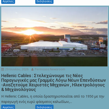
Αγγελιες
Εκδηλώσεις
29 Ιουνίου, 2026
Permissos Newsroom
Hellenic Cables : Στελεχώνουμε τις Νέες
Παραγωγικές μας Γραμμές Λόγω Νέων Επενδύσεων
-Αναζητούμε Χειριστές Μηχανών , Ηλεκτρολόγους
& Μηχανολόγους
Η Hellenic Cables, η οποία δραστηριοποιείται από το 1950 με την
παραγωγή ενός ευρύ φάσματος καλωδίων,...
Αγγελιες
Εκδηλώσεις