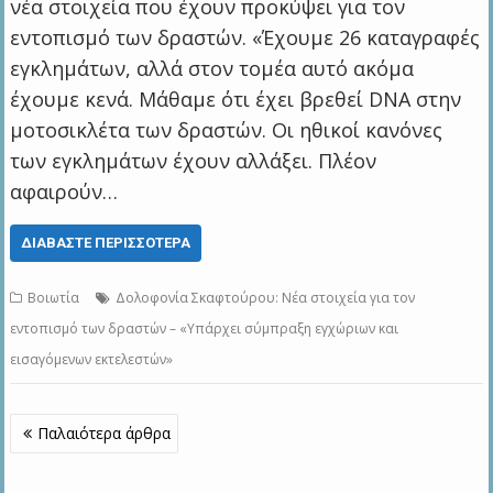
νέα στοιχεία που έχουν προκύψει για τον
εντοπισμό των δραστών. «Έχουμε 26 καταγραφές
εγκλημάτων, αλλά στον τομέα αυτό ακόμα
έχουμε κενά. Μάθαμε ότι έχει βρεθεί DNA στην
μοτοσικλέτα των δραστών. Οι ηθικοί κανόνες
των εγκλημάτων έχουν αλλάξει. Πλέον
αφαιρούν…
ΔΙΑΒΆΣΤΕ ΠΕΡΙΣΣΌΤΕΡΑ
Βοιωτία
Δολοφονία Σκαφτούρου: Νέα στοιχεία για τον
εντοπισμό των δραστών – «Υπάρχει σύμπραξη εγχώριων και
εισαγόμενων εκτελεστών»
Πλοήγηση
Παλαιότερα άρθρα
άρθρων