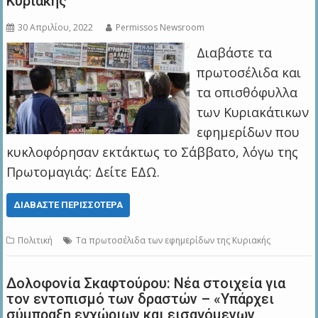
Κυριακής
30 Απριλίου, 2022
Permissos Newsroom
Διαβάστε τα
πρωτοσέλιδα και
τα οπισθόφυλλα
των Κυριακάτικων
εφημερίδων που
κυκλοφόρησαν εκτάκτως το Σάββατο, λόγω της
Πρωτομαγιάς: Δείτε ΕΔΩ.
ΔΙΑΒΆΣΤΕ ΠΕΡΙΣΣΌΤΕΡΑ
Πολιτική
Τα πρωτοσέλιδα των εφημερίδων της Κυριακής
Δολοφονία Σκαφτούρου: Νέα στοιχεία για
τον εντοπισμό των δραστών – «Υπάρχει
σύμπραξη εγχώριων και εισαγόμενων