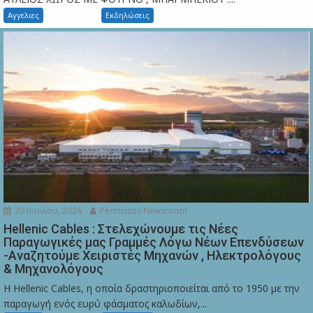
Αγγελιες
Εκδηλώσεις
29 Ιουνίου, 2026
Permissos Newsroom
Hellenic Cables : Στελεχώνουμε τις Νέες
Παραγωγικές μας Γραμμές Λόγω Νέων Επενδύσεων
-Αναζητούμε Χειριστές Μηχανών , Ηλεκτρολόγους
& Μηχανολόγους
Η Hellenic Cables, η οποία δραστηριοποιείται από το 1950 με την
παραγωγή ενός ευρύ φάσματος καλωδίων,...