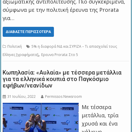
αξιωματικής αντιπολίτευσης. Πιο συγκεκριμένα,
σύμφωνα με την πολιτική έρευνα της Prorata
για…
ΔΙΑΒΆΣΤΕ ΠΕΡΙΣΣΌΤΕΡΑ
Πολιτική
5% η διαφορά ΝΔ και ΣΥΡΙΖΑ – Τι απασχολεί τους
,
Ελληνες [γραφήματα]
Ερευνα Prorata: Στο 5
Κωπηλασία: «Αυλαία» με τέσσερα μετάλλια
για τα ελληνικά κουπιά στο Παγκόσμιο
εφήβων/νεανίδων
31 Ιουλίου, 2022
Permissos Newsroom
Με τέσσερα
μετάλλια, τρία
χρυσά και ένα
χάλκινο,