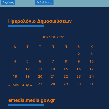
Αγγελιες
Εκδηλώσεις
Ημερολόγιο Δημοσιεύσεων
ΙΟΎΛΙΟΣ 2022
Δ
Τ
Τ
Π
Π
Σ
Κ
1
2
3
4
5
6
7
8
9
10
11
12
13
14
15
16
17
18
19
20
21
22
23
24
25
26
27
28
29
30
31
« Ιούν
Αυγ »
emedia.media.gov.gr