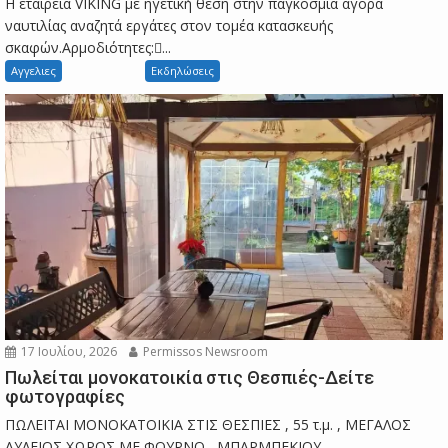
Η εταιρεία VIKING με ηγετική θέση στην παγκόσμια αγορά
ναυτιλίας αναζητά εργάτες στον τομέα κατασκευής
σκαφών.Αρμοδιότητες:...
Αγγελιες
Εκδηλώσεις
17 Ιουλίου, 2026
Permissos Newsroom
Πωλείται μονοκατοικία στις Θεσπιές-Δείτε
φωτογραφίες
ΠΩΛΕΙΤΑΙ ΜΟΝΟΚΑΤΟΙΚΙΑ ΣΤΙΣ ΘΕΣΠΙΕΣ , 55 τ.μ. , ΜΕΓΑΛΟΣ
ΑΥΛΕΙΟΣ ΧΩΡΟΣ ΜΕ ΦΟΥΡΝΟ , ΜΠΑΡΜΠΕΚΙΟΥ ....