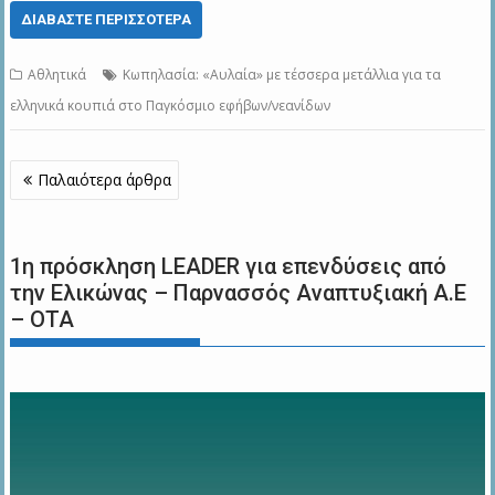
ΔΙΑΒΆΣΤΕ ΠΕΡΙΣΣΌΤΕΡΑ
Αθλητικά
Κωπηλασία: «Αυλαία» με τέσσερα μετάλλια για τα
ελληνικά κουπιά στο Παγκόσμιο εφήβων/νεανίδων
Πλοήγηση
Παλαιότερα άρθρα
άρθρων
1η πρόσκληση LEADER για επενδύσεις από
την Ελικώνας – Παρνασσός Αναπτυξιακή Α.Ε
– ΟΤΑ