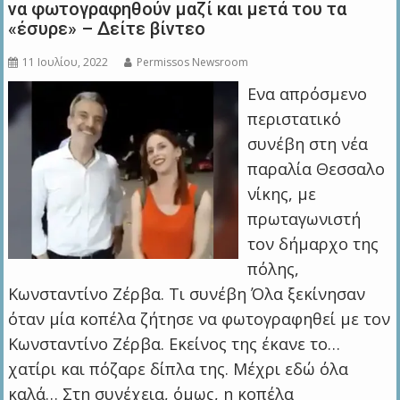
να φωτογραφηθούν μαζί και μετά του τα
«έσυρε» – Δείτε βίντεο
11 Ιουλίου, 2022
Permissos Newsroom
Ενα απρόσμενο
περιστατικό
συνέβη στη νέα
παραλία Θεσσαλο
νίκης, με
πρωταγωνιστή
τον δήμαρχο της
πόλης,
Κωνσταντίνο Ζέρβα. Τι συνέβη Όλα ξεκίνησαν
όταν μία κοπέλα ζήτησε να φωτογραφηθεί με τον
Κωνσταντίνο Ζέρβα. Εκείνος της έκανε το…
χατίρι και πόζαρε δίπλα της. Μέχρι εδώ όλα
καλά… Στη συνέχεια, όμως, η κοπέλα