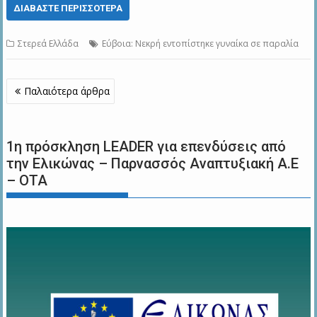
ΔΙΑΒΆΣΤΕ ΠΕΡΙΣΣΌΤΕΡΑ
Στερεά Ελλάδα
Εύβοια: Νεκρή εντοπίστηκε γυναίκα σε παραλία
Πλοήγηση
Παλαιότερα άρθρα
άρθρων
1η πρόσκληση LEADER για επενδύσεις από
την Ελικώνας – Παρνασσός Αναπτυξιακή Α.Ε
– ΟΤΑ