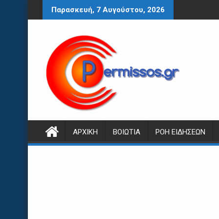
Περάστε
Παρασκευή, 7 Αυγούστου, 2026
στο
περιεχόμενο
ΑΡΧΙΚΉ
ΒΟΙΩΤΊΑ
ΡΟΉ ΕΙΔΉΣΕΩΝ