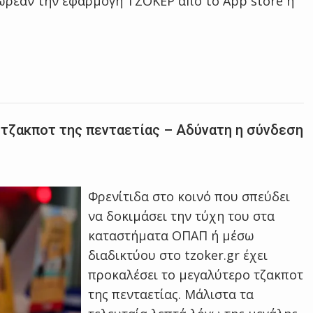
 δωρεάν την εφαρμογή ΤΖΟΚΕΡ από το App store ή
 τζακποτ της πενταετίας – Αδύνατη η σύνδεση
Φρενίτιδα στο κοινό που σπεύδει
να δοκιμάσει την τύχη του στα
καταστήματα ΟΠΑΠ ή μέσω
διαδικτύου στο tzoker.gr έχει
προκαλέσει το μεγαλύτερο τζακποτ
της πενταετίας. Μάλιστα τα